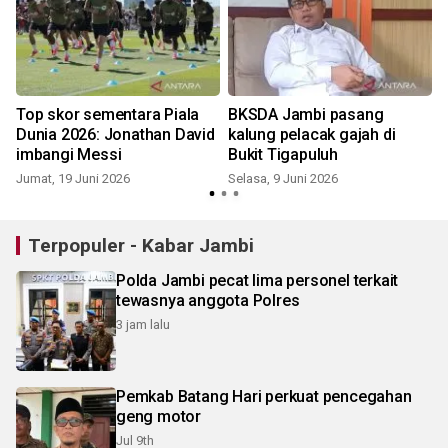
Top skor sementara Piala
BKSDA Jambi pasang
Dunia 2026: Jonathan David
kalung pelacak gajah di
imbangi Messi
Bukit Tigapuluh
Jumat, 19 Juni 2026
Selasa, 9 Juni 2026
S
Terpopuler - Kabar Jambi
Polda Jambi pecat lima personel terkait
tewasnya anggota Polres
3 jam lalu
Pemkab Batang Hari perkuat pencegahan
geng motor
Jul 9th