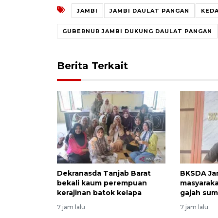
JAMBI
JAMBI DAULAT PANGAN
KED
GUBERNUR JAMBI DUKUNG DAULAT PANGAN
Berita Terkait
Dekranasda Tanjab Barat
BKSDA Ja
bekali kaum perempuan
masyaraka
kerajinan batok kelapa
gajah sum
7 jam lalu
7 jam lalu