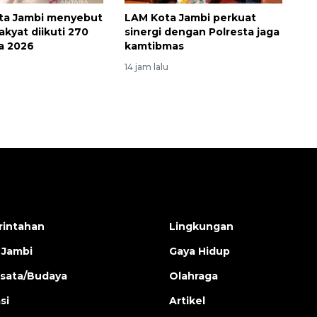
ta Jambi menyebut
LAM Kota Jambi perkuat
akyat diikuti 270
sinergi dengan Polresta jaga
a 2026
kamtibmas
14 jam lalu
intahan
Lingkungan
 Jambi
Gaya Hidup
isata/Budaya
Olahraga
si
Artikel