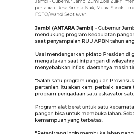
Jambi - Gubernur Jambi Zumi Zola Zulkifli me
pertanian Desa Simbur Naik, Muara Sabak Timu
FOTO/Wahdi Septiawan.
Jambi (ANTARA Jambi)
- Gubernur Jam
mendukung program kedaulatan pangan 
saat penyampaian RUU APBN tahun angg
Usai mendengarkan pidato Presiden di g
mengatakan saat ini pangan di wilayahn
menyebabkan inflasi daerahnya masih ti
"Salah satu program unggulan Provinsi 
pertanian. Itu akan kami perbaiki secar
program pengadaan satu eskavator satu
Program alat berat untuk satu kecamat
pangan bisa untuk membuka lahan. Seba
kemampuan yang terbatas.
"Petani yang ingin membuka lahan panga