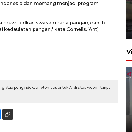
 Indonesia dan memang menjadi program
Pembukaan Pusparagam
aya mewujudkan swasembada pangan, dan itu
Negeriku di Jambi
 kedaulatan pangan," kata Cornelis.(Ant)
1 Agustus 2026 19:42
V
g atau pengindeksan otomatis untuk AI di situs web ini tanpa
Menkeu Purbaya tak setuju
gaji manajer KDKMP sebesar
Rp16,25 juta
9 jam lalu