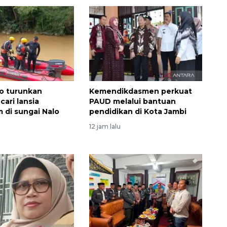
o turunkan
Kemendikdasmen perkuat
ari lansia
PAUD melalui bantuan
 di sungai Nalo
pendidikan di Kota Jambi
Waspadai penyakit saat
musim kemarau
12 jam lalu
2026-08-05 12:00:00