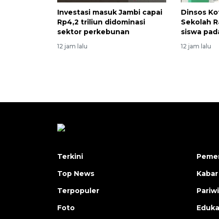
Investasi masuk Jambi capai
Dinsos Ko
Rp4,2 triliun didominasi
Sekolah R
sektor perkebunan
siswa pad
12 jam lalu
12 jam lalu
Terkini
Pemer
Top News
Kabar
Terpopuler
Pariw
Foto
Eduka