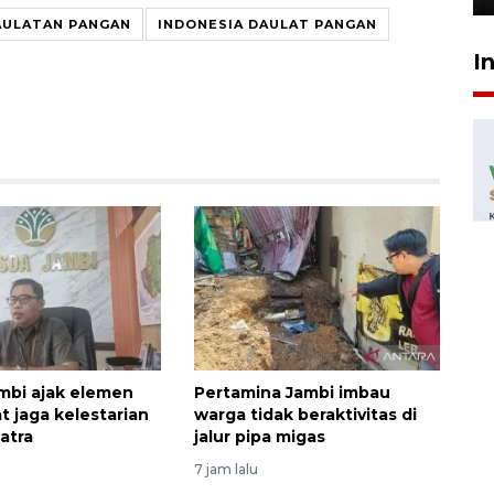
AULATAN PANGAN
INDONESIA DAULAT PANGAN
I
mbi ajak elemen
Pertamina Jambi imbau
t jaga kelestarian
warga tidak beraktivitas di
atra
jalur pipa migas
7 jam lalu