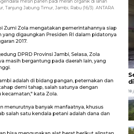
ngendarai mesin panen padi merah organik di lahan
r, Tanjung Jabung Timur, Jambi, Rabu (16/3). ANTARA
bi Zumi Zola mengatakan pemerintahannya siap
yang digaungkan Presiden RI dalam pidatonya
aran 2017.
edung DPRD Provinsi Jambi, Selasa, Zola
ya masih bergantung pada daerah lain, yang
nggi.
S
Jambi adalah di bidang pangan, peternakan dan
d
a tahap demi tahap, salah satunya dengan
18 
 kecamatan," kata Zola.
an menurutnya banyak manfaatnya, khusus
b salah satu kendala petani adalah dana dan
n bisa mengunakan alat berat berikut alinstan,