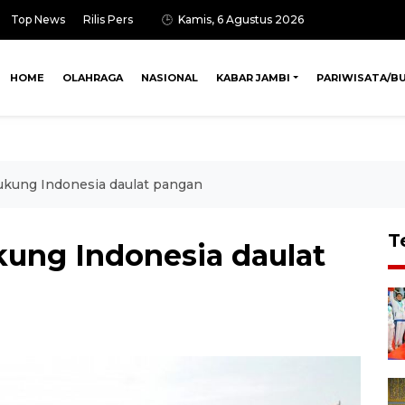
Top News
Rilis Pers
Kamis, 6 Agustus 2026
HOME
OLAHRAGA
NASIONAL
KABAR JAMBI
PARIWISATA/B
ukung Indonesia daulat pangan
T
ung Indonesia daulat