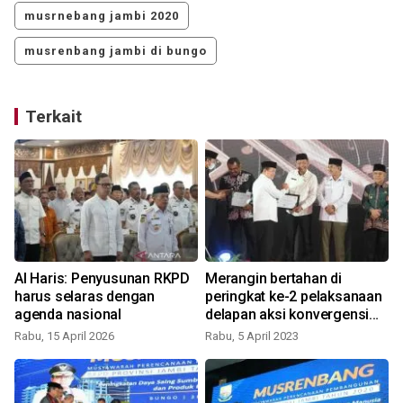
musrnebang jambi 2020
musrenbang jambi di bungo
Terkait
Al Haris: Penyusunan RKPD
Merangin bertahan di
harus selaras dengan
peringkat ke-2 pelaksanaan
agenda nasional
delapan aksi konvergensi
S
Stunting 2022
Rabu, 15 April 2026
Rabu, 5 April 2023