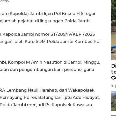
ambi)
ah (Kapolda) Jambi Irjen Pol Krisno H Siregar
ejumlah pejabat di lingkungan Polda Jambi.
ram Kapolda Jambi nomor ST/289/IV/KEP./2025
tangani oleh Karo SDM Polda Jambi Kombes Pol
i, Kompol M Amin Nasution di Jambi, Minggu,
D
aran dan pengembangan karir personel guna
t
G
10 
 RA Lembang Nauli Harahap, dari Wakapolsek
Pemayung Polres Batanghari. Iptu Ade Hidayat,
 Polda Jambi menjadi Ps Kapolsek Kawasan