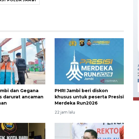
Ekonomi triwulan II-2026
tumbuh 5,29 persen
ambi dan Gegana
PHRI Jambi beri diskon
2026-08-06 18:45:00
ns darurat ancaman
khusus untuk peserta Presisi
han
Merdeka Run2026
22 jam lalu