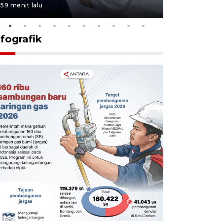
59 menit lalu
1 jam lalu
nfografik