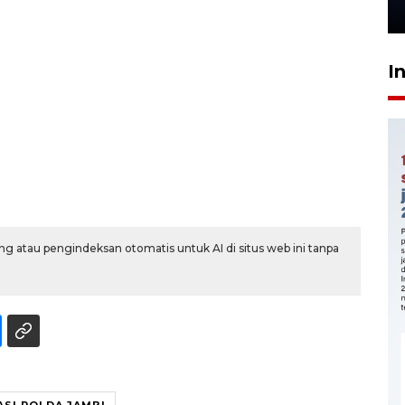
11 jam lalu
I
g atau pengindeksan otomatis untuk AI di situs web ini tanpa
SI POLDA JAMBI