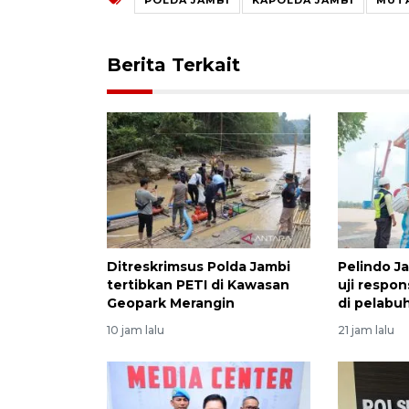
Berita Terkait
Ditreskrimsus Polda Jambi
Pelindo J
tertibkan PETI di Kawasan
uji respo
Geopark Merangin
di pelabu
10 jam lalu
21 jam lalu