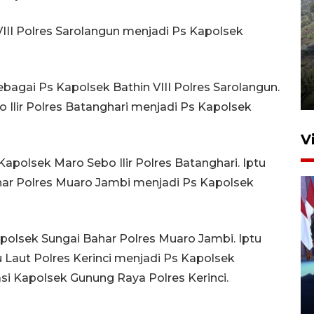
 VIII Polres Sarolangun menjadi Ps Kapolsek
Penyusutan debit air Sungai
Batang Tembesi di Jambi
bagai Ps Kapolsek Bathin VIII Polres Sarolangun.
3 Agustus 2026 10:57
o Ilir Polres Batanghari menjadi Ps Kapolsek
V
apolsek Maro Sebo Ilir Polres Batanghari. Iptu
har Polres Muaro Jambi menjadi Ps Kapolsek
olsek Sungai Bahar Polres Muaro Jambi. Iptu
u Laut Polres Kerinci menjadi Ps Kapolsek
Jelang penutupan, GIIAS 2026
asi Kapolsek Gunung Raya Polres Kerinci.
dipenuhi pencinta otomotif
Indonesia