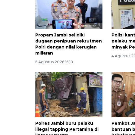
Propam Jambi selidiki
Polisi kan
dugaan penipuan rekrutmen
pelaku me
Polri dengan nilai kerugian
minyak Pe
miliaran
4 Agustus 2
6 Agustus 2026 16:18
Polres Jambi buru pelaku
Pemkot J
illegal tapping Pertamina di
bantuan b