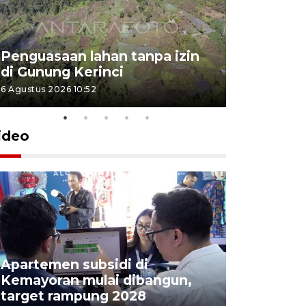
Penguasaan lahan tanpa izin
Sekolah
di Gunung Kerinci
perbaikan
6 Agustus 2026 10:52
5 Agustus 202
ideo
Apartemen subsidi di
Sedikitny
Kemayoran mulai dibangun,
penembak
target rampung 2028
Thailand