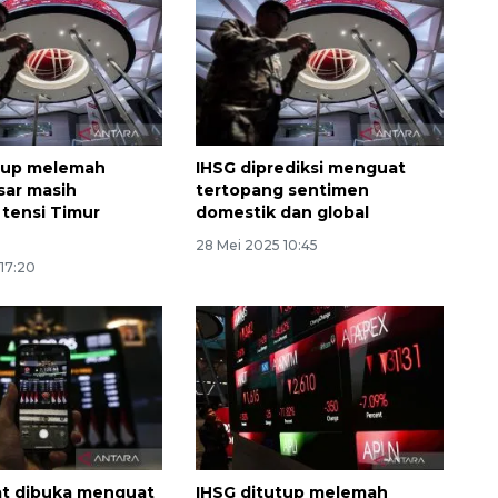
utup melemah
IHSG diprediksi menguat
sar masih
tertopang sentimen
 tensi Timur
domestik dan global
28 Mei 2025 10:45
 17:20
at dibuka menguat
IHSG ditutup melemah