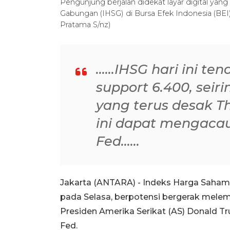
Pengunjung berjalan didekat layar digital y
Gabungan (IHSG) di Bursa Efek Indonesia (BEI
Pratama S/nz)
......IHSG hari ini t
support 6.400, sei
yang terus desak T
ini dapat mengaca
Fed......
Jakarta (ANTARA) - Indeks Harga Saham 
pada Selasa, berpotensi bergerak mele
Presiden Amerika Serikat (AS) Donald T
Fed.