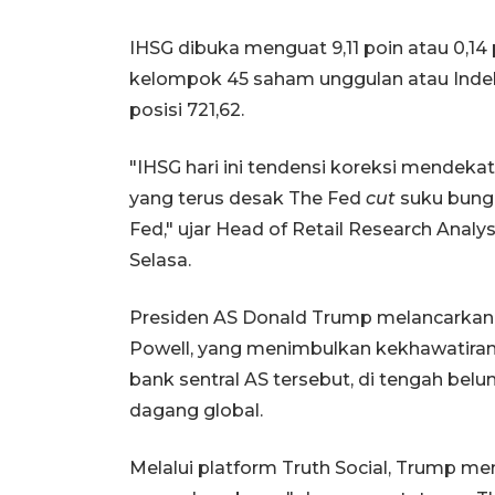
IHSG dibuka menguat 9,11 poin atau 0,14 
kelompok 45 saham unggulan atau Indeks
posisi 721,62.
"IHSG hari ini tendensi koreksi mendekat
yang terus desak The Fed
cut
suku bung
Fed," ujar Head of Retail Research Analy
Selasa.
Presiden AS Donald Trump melancarkan
Powell, yang menimbulkan kekhawatiran 
bank sentral AS tersebut, di tengah b
dagang global.
Melalui platform Truth Social, Trump me