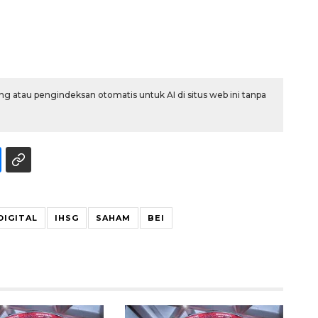
g atau pengindeksan otomatis untuk AI di situs web ini tanpa
160 ribu sambungan baru
jaringan gas 2026
2026-08-07 18:00:00
DIGITAL
IHSG
SAHAM
BEI