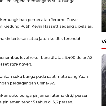
The Fed segera memangkas suku bunga
Penyusutan debit air Sungai
Batang Tembesi di Jambi
 kemungkinan pemecatan Jerome Powell,
3 Agustus 2026 10:57
 Gedung Putih Kevin Hassett sedang dipelajari.
n tertekan, atau jatuh ke titik terendah
V
 menembus level rekor baru di atas 3.400 dolar AS
 aset
safe haven
.
ahankan suku bunga pada saat mata uang Yuan
ngan perdagangan China- AS.
BGN: 950 dapur MBG diduga
kan suku bunga pinjaman utama di 3,1 persen
tak layak higienis dan sanitasi
ga pinjaman tenor 5 tahun di 3,6 persen.
7 Agustus 2026 22:47