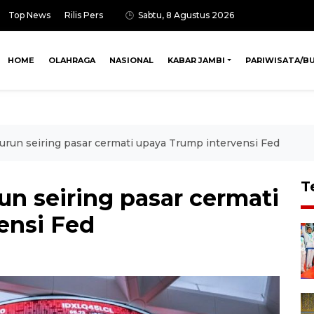
Top News
Rilis Pers
Sabtu, 8 Agustus 2026
HOME
OLAHRAGA
NASIONAL
KABAR JAMBI
PARIWISATA/B
urun seiring pasar cermati upaya Trump intervensi Fed
T
un seiring pasar cermati
ensi Fed