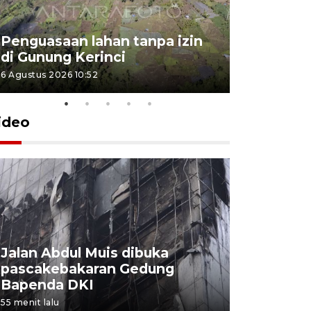
Penguasaan lahan tanpa izin
Sekolah
di Gunung Kerinci
perbaikan
6 Agustus 2026 10:52
5 Agustus 202
ideo
Jalan Abdul Muis dibuka
Pemerint
pascakebakaran Gedung
pasar leb
Bapenda DKI
buatan I
55 menit lalu
57 menit lalu