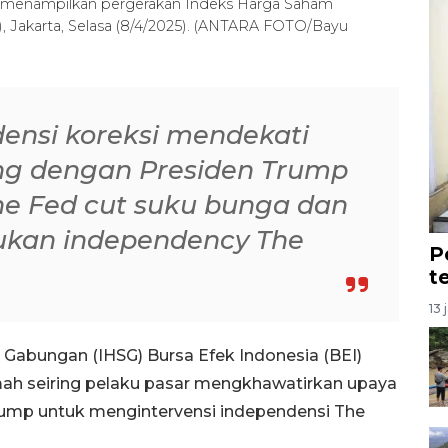
ang menampilkan pergerakan Indeks Harga Saham
), Jakarta, Selasa (8/4/2025). (ANTARA FOTO/Bayu
endensi koreksi mendekati
ring dengan Presiden Trump
he Fed cut suku bunga dan
ukan independency The
P
t
13 
Gabungan (IHSG) Bursa Efek Indonesia (BEI)
mah seiring pelaku pasar mengkhawatirkan upaya
rump untuk mengintervensi independensi The