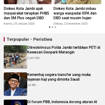
Dinkes Kota Jambi ajak
Dinkes Kota Jambi imbau
masyarakat terapkan PHBS
warga waspadai ISPA dan
dan 3M Plus cegah DBD
DBD saat musim hujan
Kamis, 29 Januari 2026
Selasa, 2 Desember 2025
Terpopuler - Peristiwa
Ditreskrimsus Polda Jambi tertibkan PETI di
Kawasan Geopark Merangin
2 jam lalu
Kemenhaj segera transfer uang muka
layanan haji yang diminta Saudi
Jul 8th
Di forum PBB, Indonesia dorong aturan AI