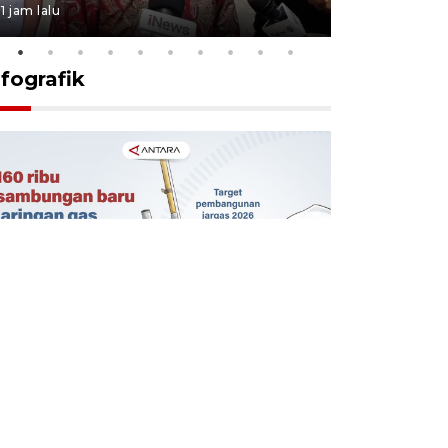
1 jam lalu
4 jam lalu
nfografik