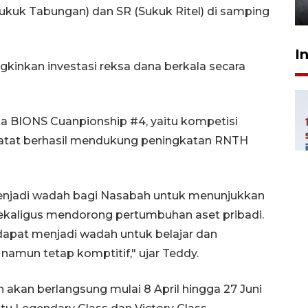
6 jam lalu
ukuk Tabungan) dan SR (Sukuk Ritel) di samping
I
inkan investasi reksa dana berkala secara
 BIONS Cuanpionship #4, yaitu kompetisi
rcatat berhasil mendukung peningkatan RNTH
menjadi wadah bagi Nasabah untuk menunjukkan
ekaligus mendorong pertumbuhan aset pribadi.
n dapat menjadi wadah untuk belajar dan
 namun tetap komptitif," ujar Teddy.
akan berlangsung mulai 8 April hingga 27 Juni