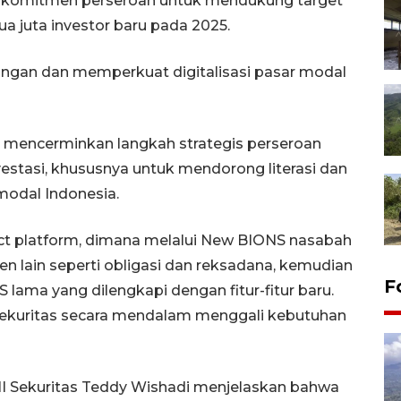
an komitmen perseroan untuk mendukung target
a juta investor baru pada 2025.
euangan dan memperkuat digitalisasi pasar modal
S mencerminkan langkah strategis perseroan
estasi, khususnya untuk mendorong literasi dan
 modal Indonesia.
ct platform, dimana melalui New BIONS nasabah
en lain seperti obligasi dan reksadana, kemudian
F
 lama yang dilengkapi dengan fitur-fitur baru.
ekuritas secara mendalam menggali kebutuhan
NI Sekuritas Teddy Wishadi menjelaskan bahwa