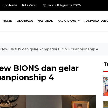
Top News
Rilis Pers
Sabtu, 8 Agustus 2026
HOME
OLAHRAGA
NASIONAL
KABAR JAMBI
PARIWISATA/B
is New BIONS dan gelar kompetisi BIONS Cuanpionship 4
T
 New BIONS dan gelar
uanpionship 4