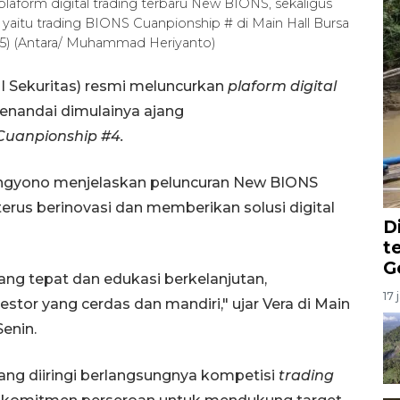
plaform digital trading terbaru New BIONS, sekaligus
yaitu trading BIONS Cuanpionship # di Main Hall Bursa
025) (Antara/ Muhammad Heriyanto)
NI Sekuritas) resmi meluncurkan
plaform digital
enandai dimulainya ajang
uanpionship #4.
 Ongyono menjelaskan peluncuran New BIONS
rus berinovasi dan memberikan solusi digital
D
t
G
ng tepat dan edukasi berkelanjutan,
17 
stor yang cerdas dan mandiri," ujar Vera di Main
Senin.
ng diiringi berlangsungnya kompetisi
trading