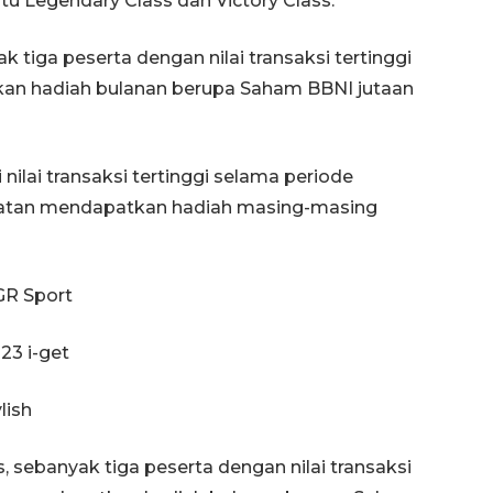
tu Legendary Class dan Victory Class.
 tiga peserta dengan nilai transaksi tertinggi
an hadiah bulanan berupa Saham BBNI jutaan
 nilai transaksi tertinggi selama periode
patan mendapatkan hadiah masing-masing
Ekonomi triwulan II-2026
 GR Sport
tumbuh 5,29 persen
2026-08-06 18:45:00
23 i-get
lish
, sebanyak tiga peserta dengan nilai transaksi