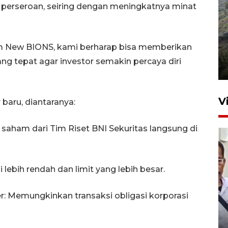
s perseroan, seiring dengan meningkatnya minat
Penyusutan debit air Sungai
lam New BIONS, kami berharap bisa memberikan
Batang Tembesi di Jambi
 tepat agar investor semakin percaya diri
3 Agustus 2026 10:57
V
baru, diantaranya:
saham dari Tim Riset BNI Sekuritas langsung di
 lebih rendah dan limit yang lebih besar.
Menkum ungkap alasan
: Memungkinkan transaksi obligasi korporasi
pemerintah perketat
naturalisasi WNA