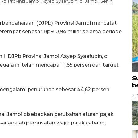
b Provinsi Jambi Asyep Syaefudin, di Jambi, Senin
erbendaharaan (DJPb) Provinsi Jambi mencatat
setempat sebesar Rp910,94 miliar selama periode
I DJPb Provinsi Jambi Asyep Syaefudin, di
ra ini telah mencapai 11,65 persen dari target
S
b
 mengalami penurunan sebesar 44,62 persen
2 j
al Jambi disebabkan perubahan aturan pajak
sar adalah pemusatan wajib pajak cabang,