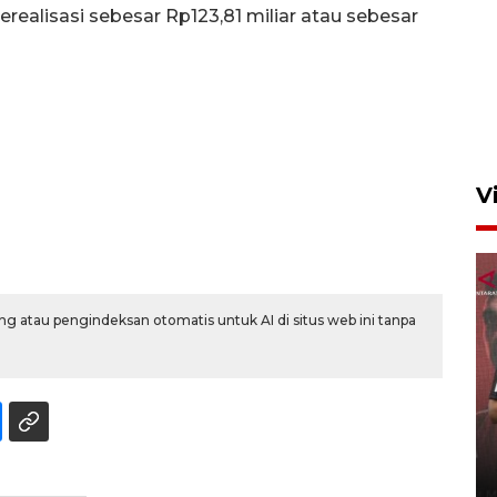
terealisasi sebesar Rp123,81 miliar atau sebesar
Semangat belajar anak
transmigran desa terpencil
Kerinci
4 Agustus 2026 11:37
V
g atau pengindeksan otomatis untuk AI di situs web ini tanpa
Calon Paskibraka jalani latihan
gabungan untuk upacara HUT
ke-81 RI
20 jam lalu