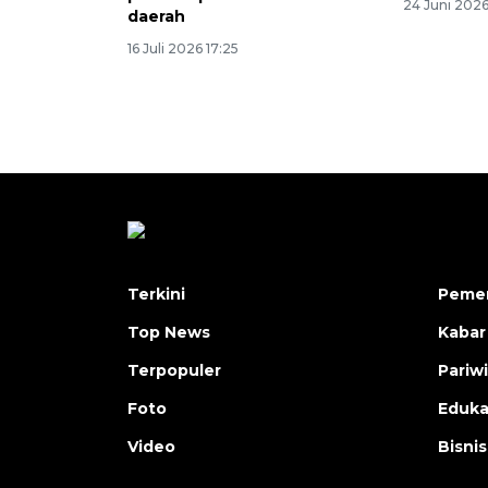
24 Juni 2026 
daerah
16 Juli 2026 17:25
Terkini
Pemer
Top News
Kabar
Terpopuler
Pariw
Foto
Eduka
Video
Bisnis