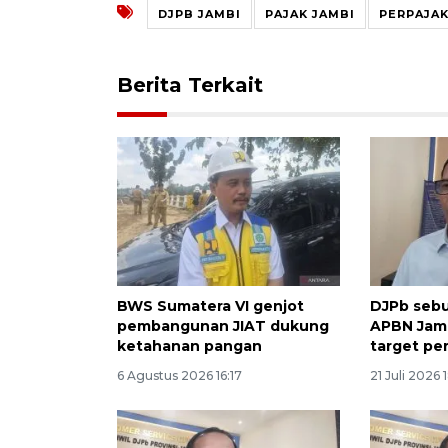
DJPB JAMBI
PAJAK JAMBI
PERPAJAK
Berita Terkait
BWS Sumatera VI genjot
DJPb seb
pembangunan JIAT dukung
APBN Jamb
ketahanan pangan
target pe
6 Agustus 2026 16:17
21 Juli 2026 