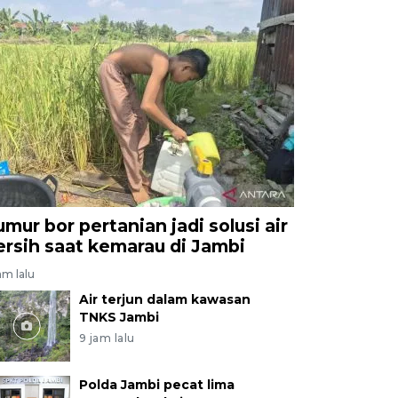
umur bor pertanian jadi solusi air
ersih saat kemarau di Jambi
am lalu
Air terjun dalam kawasan
TNKS Jambi
9 jam lalu
Polda Jambi pecat lima