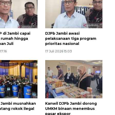
P di Jambi capai
DJPb Jambi awasi
t rumah hingga
pelaksanaan tiga program
an Juli
prioritas nasional
17:16
17 Juli 2026 15:03
Layanan haji Indonesia
semakin memuaskan
2026-08-08 15:00:00
i Jambi musnahkan
Kanwil DJPb Jambi dorong
atang rokok ilegal
UMKM binaan menembus
pasar ekspor