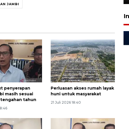
AN JAMBI
I
ut penyerapan
Perluasan akses rumah layak
i masih sesuai
huni untuk masyarakat
rtengahan tahun
21 Juli 2026 18:40
18:46