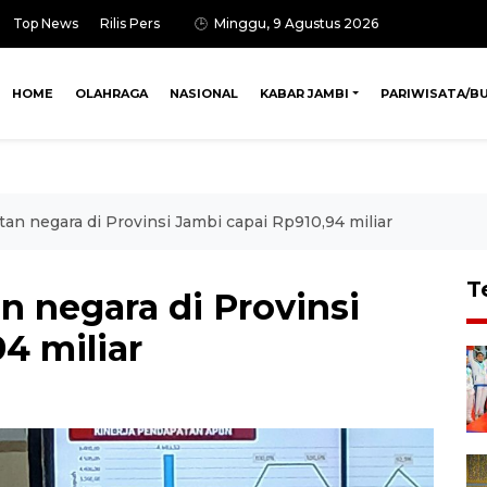
Top News
Rilis Pers
Minggu, 9 Agustus 2026
HOME
OLAHRAGA
NASIONAL
KABAR JAMBI
PARIWISATA/B
an negara di Provinsi Jambi capai Rp910,94 miliar
T
n negara di Provinsi
4 miliar