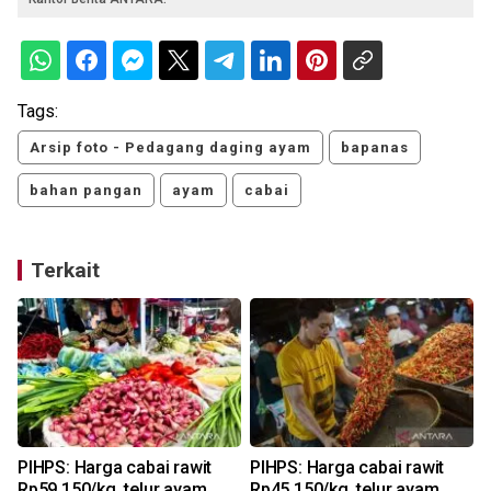
Tags:
Arsip foto - Pedagang daging ayam
bapanas
bahan pangan
ayam
cabai
Terkait
PIHPS: Harga cabai rawit
PIHPS: Harga cabai rawit
Rp59.150/kg, telur ayam
Rp45.150/kg, telur ayam