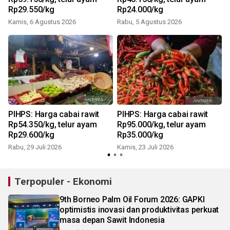
Rp29.550/kg
Rp24.000/kg
Kamis, 6 Agustus 2026
Rabu, 5 Agustus 2026
K
PIHPS: Harga cabai rawit
PIHPS: Harga cabai rawit
Rp54.350/kg, telur ayam
Rp95.000/kg, telur ayam
Rp29.600/kg
Rp35.000/kg
Rabu, 29 Juli 2026
Kamis, 23 Juli 2026
K
Terpopuler - Ekonomi
9th Borneo Palm Oil Forum 2026: GAPKI
optimistis inovasi dan produktivitas perkuat
masa depan Sawit Indonesia