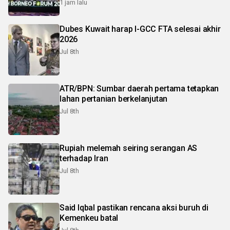
1 jam lalu
Dubes Kuwait harap I-GCC FTA selesai akhir
2026
Jul 8th
ATR/BPN: Sumbar daerah pertama tetapkan
lahan pertanian berkelanjutan
Jul 8th
Rupiah melemah seiring serangan AS
terhadap Iran
Jul 8th
Said Iqbal pastikan rencana aksi buruh di
Kemenkeu batal