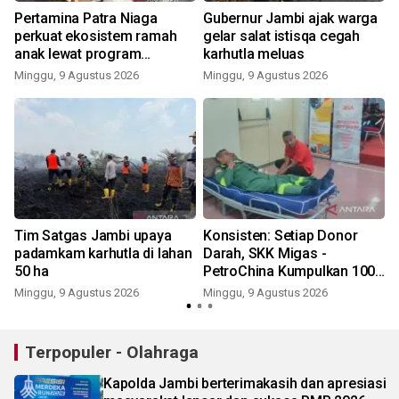
-
Pertamina Patra Niaga
Gubernur Jambi ajak warga
perkuat ekosistem ramah
gelar salat istisqa cegah
anak lewat program
karhutla meluas
'Tamasya'
Minggu, 9 Agustus 2026
Minggu, 9 Agustus 2026
Tim Satgas Jambi upaya
Konsisten: Setiap Donor
padamkam karhutla di lahan
Darah, SKK Migas -
g
50 ha
PetroChina Kumpulkan 100+
Kantong
Minggu, 9 Agustus 2026
Minggu, 9 Agustus 2026
Terpopuler - Olahraga
Kapolda Jambi berterimakasih dan apresiasi