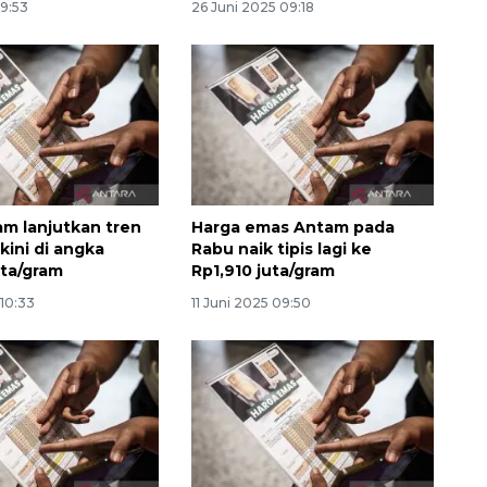
09:53
26 Juni 2025 09:18
m lanjutkan tren
Harga emas Antam pada
kini di angka
Rabu naik tipis lagi ke
uta/gram
Rp1,910 juta/gram
 10:33
11 Juni 2025 09:50