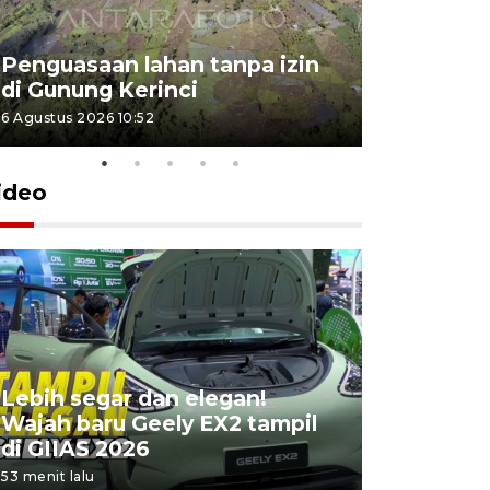
Penguasaan lahan tanpa izin
Sekolah
di Gunung Kerinci
perbaikan
6 Agustus 2026 10:52
5 Agustus 202
ideo
Lebih segar dan elegan!
Yayasan 
Wajah baru Geely EX2 tampil
keterliba
di GIIAS 2026
penyimpa
53 menit lalu
8 jam lalu