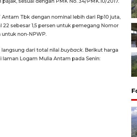
n pajak, sesuai dengan PMK No. 34/PMK.10/2017.
Antam Tbk dengan nominal lebih dari Rp10 juta,
al 22 sebesar 1,5 persen untuk pemegang Nomor
n untuk non-NPWP.
langsung dari total nilai
buyback
. Berikut harga
i laman Logam Mulia Antam pada Senin:
F