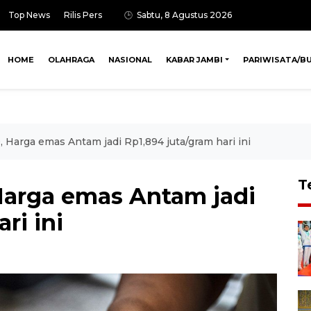
Top News
Rilis Pers
Sabtu, 8 Agustus 2026
HOME
OLAHRAGA
NASIONAL
KABAR JAMBI
PARIWISATA/B
 Harga emas Antam jadi Rp1,894 juta/gram hari ini
T
Harga emas Antam jadi
ri ini