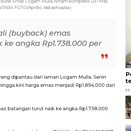
i Butik Emas Logam Mulia Antam kompleks DP Mall,
NTARA FOTO/Aprillio Akbar/rwa/aa.)
bali (buyback) emas
k ke angka Rp1.738.000 per
P
ang dipantau dari laman Logam Mulia, Senin
t
hingga kini harga emas menjadi Rp1.894.000 dari
59 
s batangan turut naik ke angka Rp1.738.000