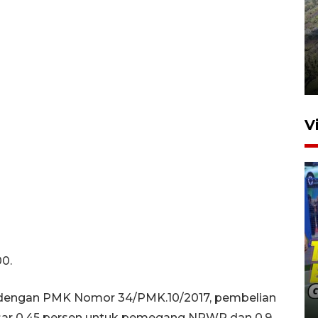
Penyusutan debit air Sungai
Batang Tembesi di Jambi
3 Agustus 2026 10:57
V
00.
Penguatan pendidikan melalui
pembaruan buku ajar nasional
i dengan PMK Nomor 34/PMK.10/2017, pembelian
13 jam lalu
ar 0,45 persen untuk pemegang NPWP dan 0,9