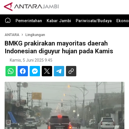
Pemerintahan
Kabar Jambi
Pariwisata/Budaya
Ekono
ANTARA
Lingkungan
BMKG prakirakan mayoritas daerah
Indonesian diguyur hujan pada Kamis
Kamis, 5 Juni 2025 9:45