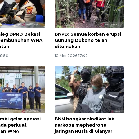
leg DPRD Bekasi
BNPB: Semua korban erupsi
k pembunuhan WNA
Gunung Dukono telah
atan
ditemukan
18:56
10 Mei 2026 17:42
Ekonomi triwulan II-2026
tumbuh 5,29 persen
2026-08-06 18:45:00
ambi gelar operasi
BNN bongkar sindikat lab
ada perkuat
narkoba mephedrone
san WNA
jaringan Rusia di Gianyar