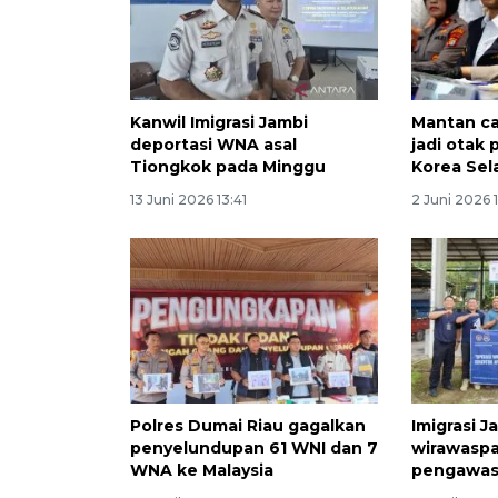
Kanwil Imigrasi Jambi
Mantan ca
deportasi WNA asal
jadi ota
Tiongkok pada Minggu
Korea Sel
13 Juni 2026 13:41
2 Juni 2026 
Polres Dumai Riau gagalkan
Imigrasi J
penyelundupan 61 WNI dan 7
wirawasp
WNA ke Malaysia
pengawa