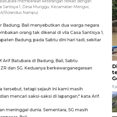
 Batubara memberikan keterangan terkait dengan
sa Santisya 1, Desa Munggu, Kecamatan Mengwi,
ARA/Rolandus Nampu)
or Badung, Bali menyebutkan dua warga negara
mbakan orang tak dikenal di vila Casa Santisya 1,
en Badung, pada Sabtu dini hari tadi, sekitar
rif Batubara di Badung, Bali, Sabtu
D
l ZR dan SG. Keduanya berkewarganegaraan
t
G
11 
wa tersebut, tetapi sejauh ini kami masih
an mencari saksi-saksi di lapangan," kata Arif.
kan meninggal dunia. Sementara, SG masih