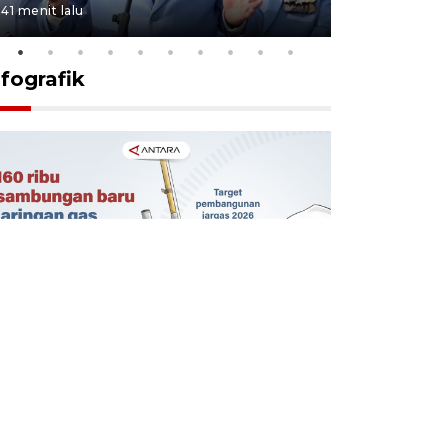
41 menit lalu
2 jam lalu
nfografik