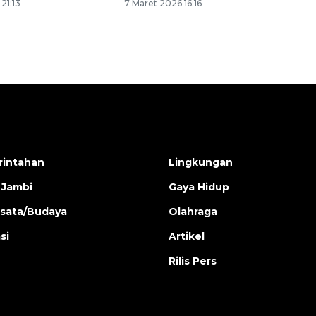
 21:13
7 Maret 2026 16:16
intahan
Lingkungan
 Jambi
Gaya Hidup
isata/Budaya
Olahraga
si
Artikel
Rilis Pers