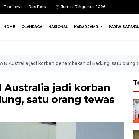
Top News
Rilis Pers
Jumat, 7 Agustus 2026
HOME
OLAHRAGA
NASIONAL
KABAR JAMBI
PARIWISATA/B
 WN Australia jadi korban penembakan di Badung, satu orang 
T
 Australia jadi korban
ung, satu orang tewas