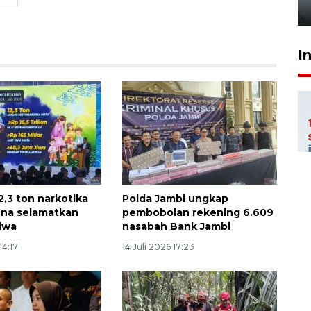
7 jam lalu
I
2,3 ton narkotika
Polda Jambi ungkap
guna selamatkan
pembobolan rekening 6.609
jiwa
nasabah Bank Jambi
14:17
14 Juli 2026 17:23