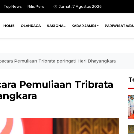
Top News
Rilis Pers
Jumat, 7 Agustus 2026
HOME
OLAHRAGA
NASIONAL
KABAR JAMBI
PARIWISATA/B
pacara Pemuliaan Tribrata peringati Hari Bhayangkara
T
ara Pemuliaan Tribrata
yangkara