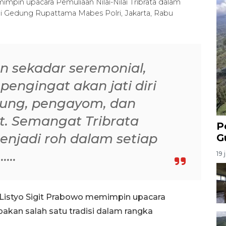
impin upacara Pemuliaan Nilai-Nilai Tribrata dalam
i Gedung Rupattama Mabes Polri, Jakarta, Rabu
kan sekadar seremonial,
engingat akan jati diri
ndung, pengayom, dan
. Semangat Tribrata
P
enjadi roh dalam setiap
G
...
19 
. Listyo Sigit Prabowo memimpin upacara
pakan salah satu tradisi dalam rangka