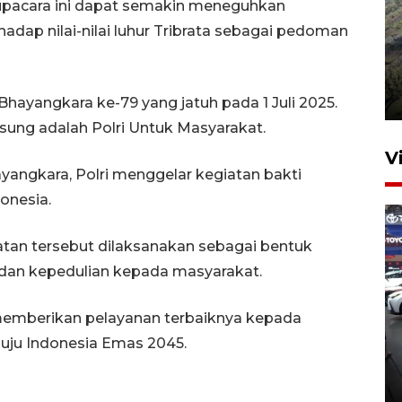
p upacara ini dapat semakin meneguhkan
dap nilai-nilai luhur Tribrata sebagai pedoman
Penyusutan debit air Sungai
Batang Tembesi di Jambi
3 Agustus 2026 10:57
Bhayangkara ke-79 yang jatuh pada 1 Juli 2025.
sung adalah Polri Untuk Masyarakat.
V
yangkara, Polri menggelar kegiatan bakti
onesia.
atan tersebut dilaksanakan sebagai bentuk
dan kepedulian kepada masyarakat.
n memberikan pelayanan terbaiknya kepada
407 Mal di Indonesia hadirkan
uju Indonesia Emas 2045.
program diskon Agustus
hingga 80 persen
8 jam lalu