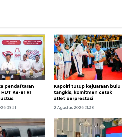
Memberantas kejahatan
jalanan Jakarta
2026-08-05 18:00:00
ka pendaftaran
Kapolri tutup kejuaraan bulu
HUT Ke-81 RI
tangkis, komitmen cetak
gustus
atlet berprestasi
026 09:51
2 Agustus 2026 21:38