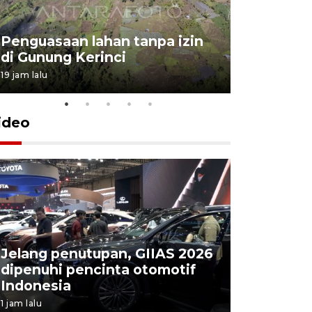
Penguasaan lahan tanpa izin
Sekolah
di Gunung Kerinci
perbaikan
19 jam lalu
5 Agustus 202
ideo
Jelang penutupan, GIIAS 2026
Menang d
dipenuhi pencinta otomotif
Persebaya
Indonesia
Presiden
1 jam lalu
4 jam lalu