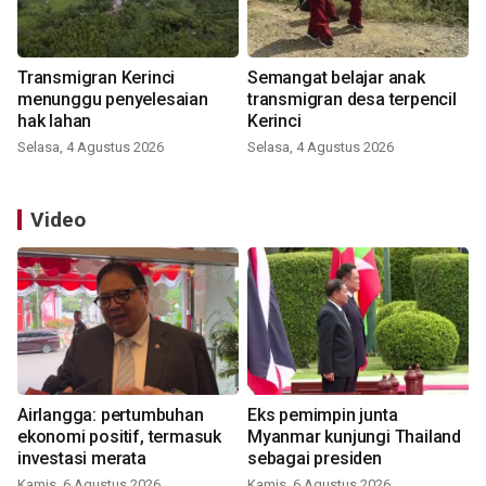
Transmigran Kerinci
Semangat belajar anak
menunggu penyelesaian
transmigran desa terpencil
hak lahan
Kerinci
Selasa, 4 Agustus 2026
Selasa, 4 Agustus 2026
Video
Airlangga: pertumbuhan
Eks pemimpin junta
ekonomi positif, termasuk
Myanmar kunjungi Thailand
investasi merata
sebagai presiden
Kamis, 6 Agustus 2026
Kamis, 6 Agustus 2026