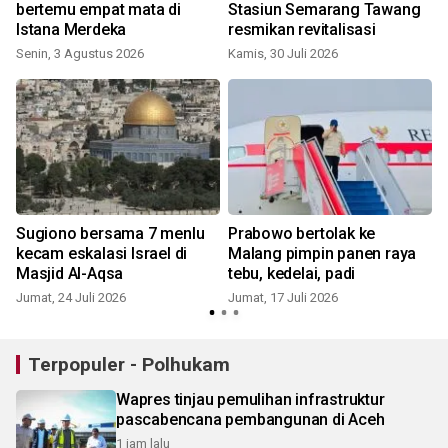
bertemu empat mata di
Stasiun Semarang Tawang
Istana Merdeka
resmikan revitalisasi
Senin, 3 Agustus 2026
Kamis, 30 Juli 2026
K
Sugiono bersama 7 menlu
Prabowo bertolak ke
kecam eskalasi Israel di
Malang pimpin panen raya
Masjid Al-Aqsa
tebu, kedelai, padi
Jumat, 24 Juli 2026
Jumat, 17 Juli 2026
S
Terpopuler - Polhukam
Wapres tinjau pemulihan infrastruktur
pascabencana pembangunan di Aceh
1 jam lalu