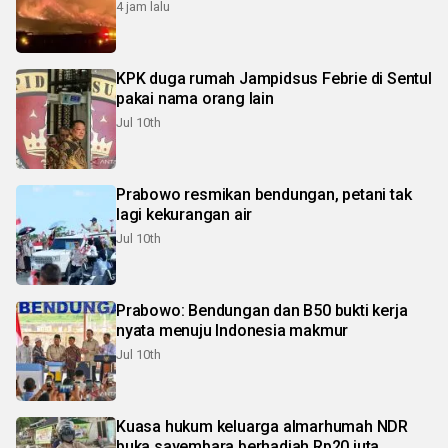
4 jam lalu
KPK duga rumah Jampidsus Febrie di Sentul
pakai nama orang lain
Jul 10th
Prabowo resmikan bendungan, petani tak
lagi kekurangan air
Jul 10th
Prabowo: Bendungan dan B50 bukti kerja
nyata menuju Indonesia makmur
Jul 10th
Kuasa hukum keluarga almarhumah NDR
buka sayembara berhadiah Rp20 juta