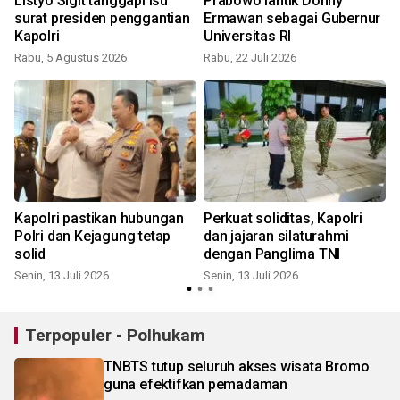
Listyo Sigit tanggapi isu
Prabowo lantik Donny
surat presiden penggantian
Ermawan sebagai Gubernur
Kapolri
Universitas RI
Rabu, 5 Agustus 2026
Rabu, 22 Juli 2026
S
Kapolri pastikan hubungan
Perkuat soliditas, Kapolri
Polri dan Kejagung tetap
dan jajaran silaturahmi
solid
dengan Panglima TNI
Senin, 13 Juli 2026
Senin, 13 Juli 2026
R
Terpopuler - Polhukam
TNBTS tutup seluruh akses wisata Bromo
guna efektifkan pemadaman