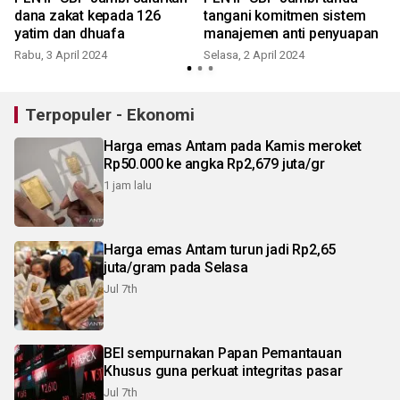
dana zakat kepada 126
tangani komitmen sistem
yatim dan dhuafa
manajemen anti penyuapan
Rabu, 3 April 2024
Selasa, 2 April 2024
S
Terpopuler - Ekonomi
Harga emas Antam pada Kamis meroket
Rp50.000 ke angka Rp2,679 juta/gr
1 jam lalu
Harga emas Antam turun jadi Rp2,65
juta/gram pada Selasa
Jul 7th
BEI sempurnakan Papan Pemantauan
Khusus guna perkuat integritas pasar
Jul 7th