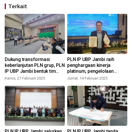
Terkait
Dukung transformasi
PLN IP UBP Jambi raih
keberlanjutan PLN grup, PLN
penghargaan kinerja
h
IP UBP Jambi bentuk tim
platinum, pengelolaan
Beyond kWh
komunikasi & TJSL serta
Kamis, 27 Februari 2025
Jumat, 14 Februari 2025
S
penurunan NPHR
i
PLN IP UBP Jambi salurkan
PLN IP UBP Jambi tanda