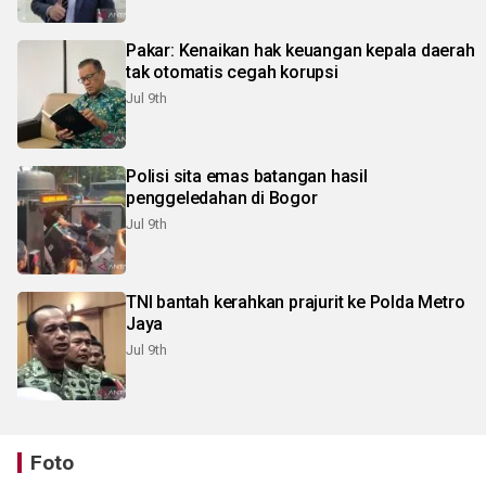
Pakar: Kenaikan hak keuangan kepala daerah
tak otomatis cegah korupsi
Jul 9th
Polisi sita emas batangan hasil
penggeledahan di Bogor
Jul 9th
TNI bantah kerahkan prajurit ke Polda Metro
Jaya
Jul 9th
Foto