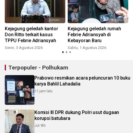
Kejagung geledah kantor
Kejagung geledah rumah
s
Don Ritto terkait kasus
Febrie Adriansyah di
TPPU Febrie Adriansyah
Kebayoran Baru
Senin, 3 Agustus 2026
Sabtu, 1 Agustus 2026
R
Terpopuler - Polhukam
Prabowo resmikan acara peluncuran 10 buku
karya Bahlil Lahadalia
11 jam lalu
Komisi III DPR dukung Polri usut dugaan
korupsi batubara
Jul 9th