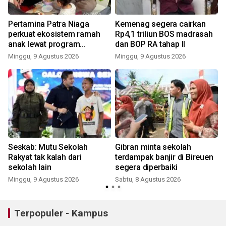
Pertamina Patra Niaga
Kemenag segera cairkan
perkuat ekosistem ramah
Rp4,1 triliun BOS madrasah
l
anak lewat program
dan BOP RA tahap II
'Tamasya'
Minggu, 9 Agustus 2026
Minggu, 9 Agustus 2026
Seskab: Mutu Sekolah
Gibran minta sekolah
g
Rakyat tak kalah dari
terdampak banjir di Bireuen
sekolah lain
segera diperbaiki
Minggu, 9 Agustus 2026
Sabtu, 8 Agustus 2026
Terpopuler - Kampus