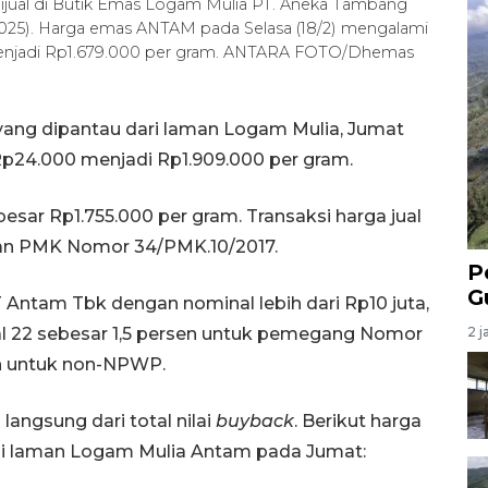
dijual di Butik Emas Logam Mulia PT. Aneka Tambang
/2025). Harga emas ANTAM pada Selasa (18/2) mengalami
 menjadi Rp1.679.000 per gram. ANTARA FOTO/Dhemas
ang dipantau dari laman Logam Mulia, Jumat
 Rp24.000 menjadi Rp1.909.000 per gram.
esar Rp1.755.000 per gram. ‎Transaksi harga jual
gan PMK Nomor 34/PMK.10/2017.
P
G
 Antam Tbk dengan nominal lebih dari Rp10 juta,
al 22 sebesar 1,5 persen untuk pemegang Nomor
2 j
n untuk non-NPWP.
langsung dari total nilai
buyback
. Berikut harga
di laman Logam Mulia Antam pada Jumat: