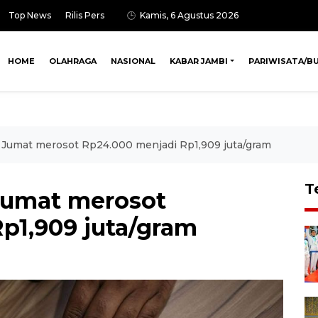
Top News
Rilis Pers
Kamis, 6 Agustus 2026
HOME
OLAHRAGA
NASIONAL
KABAR JAMBI
PARIWISATA/B
Jumat merosot Rp24.000 menjadi Rp1,909 juta/gram
T
Jumat merosot
p1,909 juta/gram