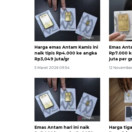
Harga emas Antam Kamis ini
Emas Anta
naik tipis Rp4.000 ke angka
Rp7.000 k
Rp3,049 juta/gr
juta per 
5 Maret 2026 09:54
12 November
Emas Antam hari ini naik
Harga tig