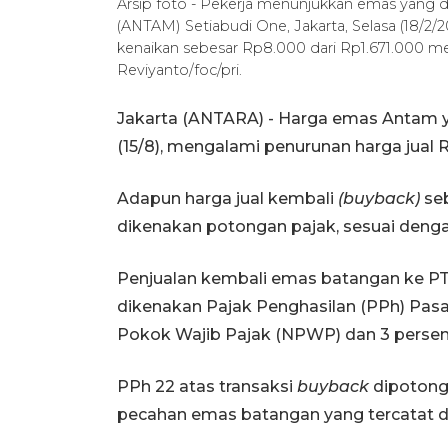
Arsip foto - Pekerja menunjukkan emas yang 
(ANTAM) Setiabudi One, Jakarta, Selasa (18/2
kenaikan sebesar Rp8.000 dari Rp1.671.000
Reviyanto/foc/pri.
Jakarta (ANTARA) - Harga emas Antam y
(15/8), mengalami penurunan harga jual
‎‎Adapun harga jual kembali
(buyback)
seb
dikenakan potongan pajak, sesuai den
‎‎Penjualan kembali emas batangan ke PT
dikenakan Pajak Penghasilan (PPh) Pas
Pokok Wajib Pajak (NPWP) dan 3 perse
‎PPh 22 atas transaksi
buyback
dipotong 
pecahan emas batangan yang tercatat 