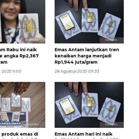
m Rabu ini naik
Emas Antam lanjutkan tren
e angka Rp2,367
kenaikan harga menjadi
gram
Rp1,944 juta/gram
Waspadai penyakit saat
 2025 11:00
28 Agustus 2025 09:33
musim kemarau
2026-08-05 12:00:00
a produk emas di
Emas Antam hari ini naik