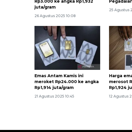
Rp3.000 ke angka Rp1,932
Pegadaian 
juta/gram
25 Agustus 
26 Agustus 2025 10:08
Emas Antam Kamis ini
Harga ema
meroket Rp24.000 ke angka
merosot R
Rp1,914 juta/gram
Rp1,924 j
21 Agustus 2025 10:45
12 Agustus 