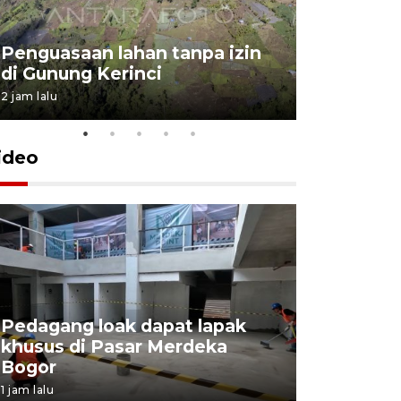
Penguasaan lahan tanpa izin
Sekolah
di Gunung Kerinci
perbaikan
2 jam lalu
5 Agustus 202
ideo
Pedagang loak dapat lapak
khusus di Pasar Merdeka
Bupati TT
Bogor
bagi kelu
1 jam lalu
3 jam lalu