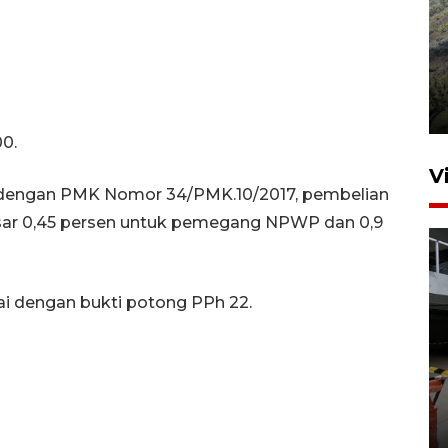
Penyusutan debit air Sungai
Batang Tembesi di Jambi
3 Agustus 2026 10:57
00.
V
i dengan PMK Nomor 34/PMK.10/2017, pembelian
ar 0,45 persen untuk pemegang NPWP dan 0,9
ai dengan bukti potong PPh 22.
Menhut: 13 taman nasional
jadi proyek percontohan
pendanaan inovatif
14 jam lalu