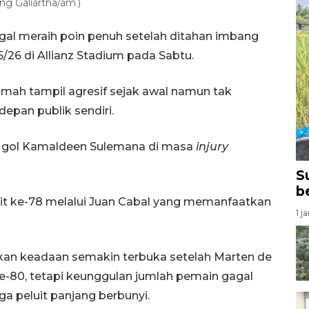
ang Galiartha/am.)
gal meraih poin penuh setelah ditahan imbang
5/26 di Allianz Stadium pada Sabtu.
umah tampil agresif sejak awal namun tak
an publik sendiri.
at gol Kamaldeen Sulemana di masa
injury
S
b
t ke-78 melalui Juan Cabal yang memanfaatkan
1 j
kan keadaan semakin terbuka setelah Marten de
e-80, tetapi keunggulan jumlah pemain gagal
a peluit panjang berbunyi.