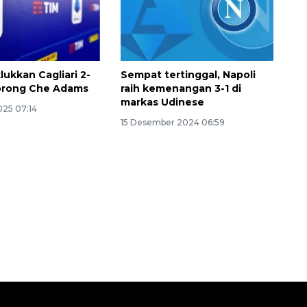
lukkan Cagliari 2-
Sempat tertinggal, Napoli
borong Che Adams
raih kemenangan 3-1 di
markas Udinese
025 07:14
15 Desember 2024 06:59
Layanan haji Indonesia
semakin memuaskan
2026-08-08 15:00:00