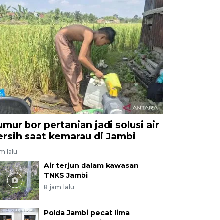
umur bor pertanian jadi solusi air
ersih saat kemarau di Jambi
am lalu
Air terjun dalam kawasan
TNKS Jambi
8 jam lalu
Polda Jambi pecat lima