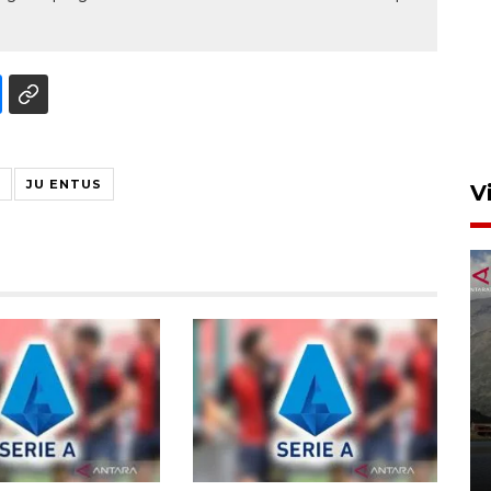
Semangat belajar anak
transmigran desa terpencil
Kerinci
4 Agustus 2026 11:37
JU ENTUS
V
Lebih segar dan elegan!
Wajah baru Geely EX2 tampil
di GIIAS 2026
8 Agustus 2026 10:00