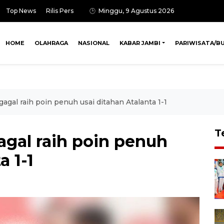
Top News
Rilis Pers
Minggu, 9 Agustus 2026
HOME
OLAHRAGA
NASIONAL
KABAR JAMBI
PARIWISATA/B
agal raih poin penuh usai ditahan Atalanta 1-1
T
agal raih poin penuh
a 1-1