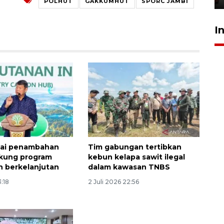
POLHUT
GAKKUMHUT
SPORC JAMBI
I
lai penambahan
Tim gabungan tertibkan
ukung program
kebun kelapa sawit ilegal
 berkelanjutan
dalam kawasan TNBS
3:18
2 Juli 2026 22:56