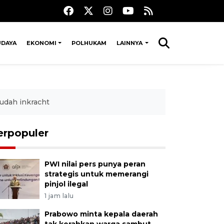
UDAYA
EKONOMI
POLHUKAM
LAINNYA
udah inkracht
erpopuler
PWI nilai pers punya peran
strategis untuk memerangi
pinjol ilegal
1 jam lalu
Prabowo minta kepala daerah