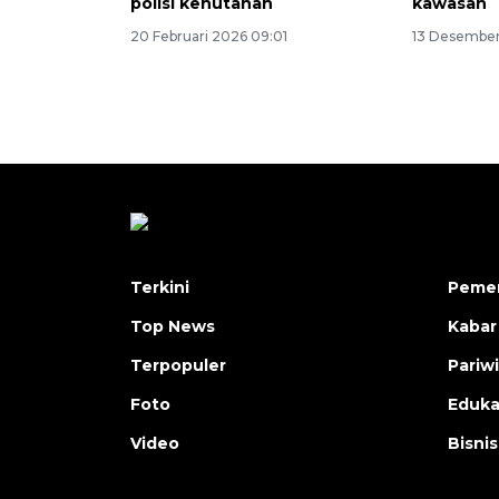
polisi kehutanan
kawasan
20 Februari 2026 09:01
13 Desember
Terkini
Pemer
Top News
Kabar
Terpopuler
Pariw
Foto
Eduka
Video
Bisnis