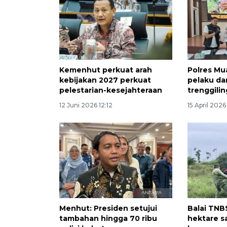
Kemenhut perkuat arah
Polres Mu
kebijakan 2027 perkuat
pelaku dan
pelestarian-kesejahteraan
trenggilin
12 Juni 2026 12:12
15 April 202
Menhut: Presiden setujui
Balai TNB
tambahan hingga 70 ribu
hektare sa