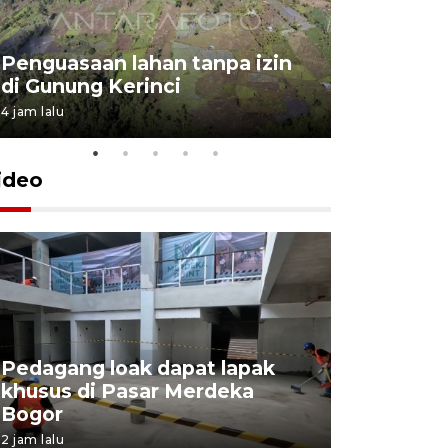
Penguasaan lahan tanpa izin
Sekolah
di Gunung Kerinci
perbaikan
4 jam lalu
5 Agustus 202
ideo
Pedagang loak dapat lapak
khusus di Pasar Merdeka
Bupati TT
Bogor
bagi kelu
2 jam lalu
4 jam lalu