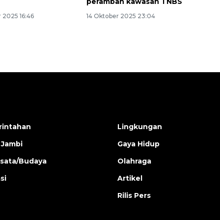
perambah kawasan TNBS
 2025 16:46
14 Oktober 2025 23:04
intahan
Lingkungan
 Jambi
Gaya Hidup
isata/Budaya
Olahraga
si
Artikel
Rilis Pers