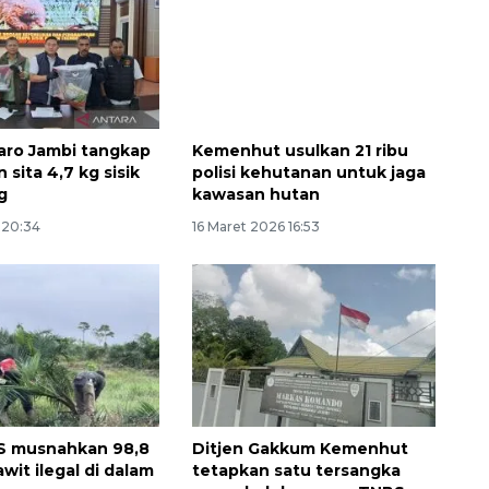
aro Jambi tangkap
Kemenhut usulkan 21 ribu
 sita 4,7 kg sisik
polisi kehutanan untuk jaga
g
kawasan hutan
6 20:34
16 Maret 2026 16:53
Sinyal positif perekonomian
Indonesia
2026-08-05 15:00:00
S musnahkan 98,8
Ditjen Gakkum Kemenhut
wit ilegal di dalam
tetapkan satu tersangka