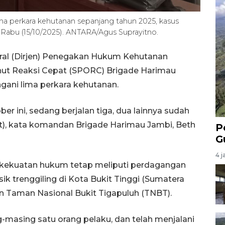
 perkara kehutanan sepanjang tahun 2025, kasus
 Rabu (15/10/2025). ANTARA/Agus Suprayitno.
eral (Dirjen) Penegakan Hukum Kehutanan
lhut Reaksi Cepat (SPORC) Brigade Harimau
gani lima perkara kehutanan.
er ini, sedang berjalan tiga, dua lainnya sudah
t), kata komandan Brigade Harimau Jambi, Beth
P
G
4 j
i kekuatan hukum tetap meliputi perdagangan
ik trenggiling di Kota Bukit Tinggi (Sumatera
n Taman Nasional Bukit Tigapuluh (TNBT).
-masing satu orang pelaku, dan telah menjalani