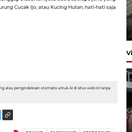
burung Cucak Ijo, atau Kucing Hutan, hati-hati saja
Penyusutan debit air Sungai
Batang Tembesi di Jambi
3 Agustus 2026 10:57
V
g atau pengindeksan otomatis untuk AI di situs web ini tanpa
Menhut: 13 taman nasional
jadi proyek percontohan
pendanaan inovatif
16 jam lalu