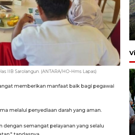
Penyusutan debit air Sungai
Batang Tembesi di Jambi
3 Agustus 2026 10:57
V
Kelas IIB Sarolangun. (ANTARA/HO-Hms Lapas)
sangat memberikan manfaat baik bagi pegawai
Airlangga: pertumbuhan
ma melalui penyediaan darah yang aman.
ekonomi positif, termasuk
investasi merata
lan dengan semangat pelayanan yang selalu
7 jam lalu
atan," tandasnya.