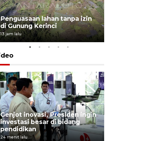
Penguasaan lahan tanpa izin
Sekolah
di Gunung Kerinci
perbaikan
13 jam lalu
5 Agustus 202
ideo
Genjot inovasi, Presiden ingin
KPK dalam
investasi besar di bidang
dikembal
pendidikan
Suhardi
24 menit lalu
49 menit lalu