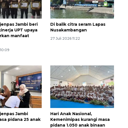
tjenpas Jambi beri
Di balik citra seram Lapas
kinerja UPT upaya
Nusakambangan
rkan manfaat
27 Juli 2026 11:22
 10:09
tjenpas Jambi
Hari Anak Nasional,
asa pidana 25 anak
Kemenimipas kurangi masa
pidana 1.050 anak binaan