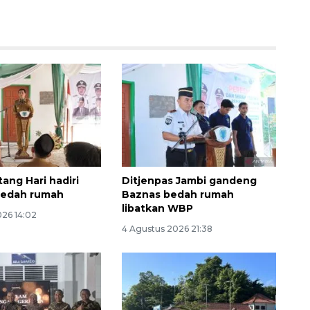
Memberantas kejahatan
jalanan Jakarta
ang Hari hadiri
Ditjenpas Jambi gandeng
2026-08-05 18:00:00
bedah rumah
Baznas bedah rumah
libatkan WBP
026 14:02
4 Agustus 2026 21:38