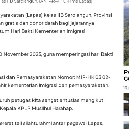
Kelas IIB Sarolangun. (ANTARA/HO-Hms Lapas)
akatan (Lapas) kelas IIB Sarolangun, Provinsi
 gratis dan donor darah bagi jajarannya
m Hari Bakti Kementerian Imigrasi
 20 November 2025, guna memperingati hari Bakti
P
asi dan Pemasyarakatan Nomor: MIP-HK.03.02-
G
ahir kementerian imigrasi dan pemasyarakatan.
13 
luruh petugas kita sangat antusias mengikuti
a Kepala KPLP Muslihul Harahap.
rerat tali silahturahmi antar pegawai Lapas.