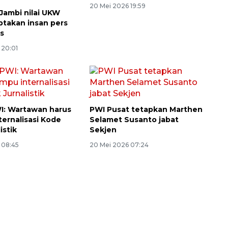
20 Mei 2026 19:59
Jambi nilai UKW
takan insan pers
as
 20:01
I: Wartawan harus
PWI Pusat tetapkan Marthen
ernalisasi Kode
Selamet Susanto jabat
istik
Sekjen
 08:45
20 Mei 2026 07:24
Layanan haji Indonesia
semakin memuaskan
2026-08-08 15:00:00