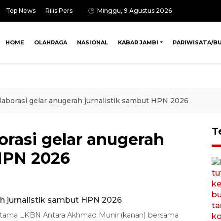
Top News
Rilis Pers
Minggu, 9 Agustus 2026
HOME
OLAHRAGA
NASIONAL
KABAR JAMBI
PARIWISATA/B
laborasi gelar anugerah jurnalistik sambut HPN 2026
T
orasi gelar anugerah
 HPN 2026
tama LKBN Antara Akhmad Munir (kanan) bersama