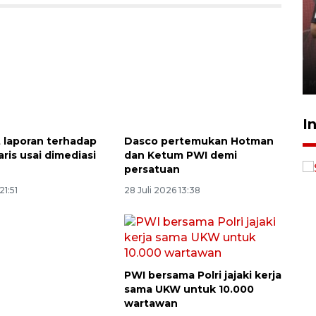
Calon Paskibraka jalani latihan
gabungan untuk upacara HUT
ke-81 RI
20 jam lalu
I
 laporan terhadap
Dasco pertemukan Hotman
ris usai dimediasi
dan Ketum PWI demi
persatuan
21:51
28 Juli 2026 13:38
PWI bersama Polri jajaki kerja
sama UKW untuk 10.000
wartawan