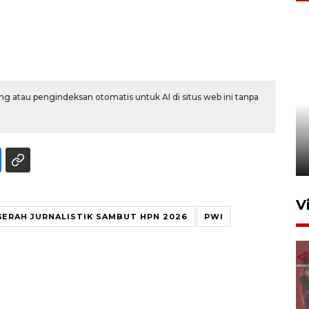
g atau pengindeksan otomatis untuk AI di situs web ini tanpa
Semangat belajar anak
transmigran desa terpencil
Kerinci
4 Agustus 2026 11:37
V
GERAH JURNALISTIK SAMBUT HPN 2026
PWI