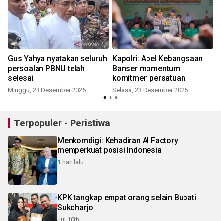
Gus Yahya nyatakan seluruh
Kapolri: Apel Kebangsaan
persoalan PBNU telah
Banser momentum
selesai
komitmen persatuan
i
Minggu, 28 Desember 2025
Selasa, 23 Desember 2025
Terpopuler - Peristiwa
Menkomdigi: Kehadiran AI Factory
memperkuat posisi Indonesia
1 hari lalu
KPK tangkap empat orang selain Bupati
Sukoharjo
Jul 10th