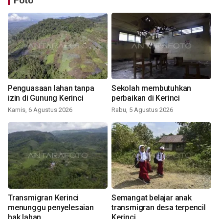
Foto
Penguasaan lahan tanpa
Sekolah membutuhkan
izin di Gunung Kerinci
perbaikan di Kerinci
Kamis, 6 Agustus 2026
Rabu, 5 Agustus 2026
Transmigran Kerinci
Semangat belajar anak
menunggu penyelesaian
transmigran desa terpencil
hak lahan
Kerinci