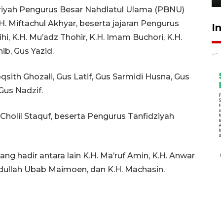
yuriyah Pengurus Besar Nahdlatul Ulama (PBNU)
. Miftachul Akhyar, beserta jajaran Pengurus
I
i, K.H. Mu’adz Thohir, K.H. Imam Buchori, K.H.
b, Gus Yazid.
qsith Ghozali, Gus Latif, Gus Sarmidi Husna, Gus
Gus Nadzif.
olil Staquf, beserta Pengurus Tanfidziyah
ng hadir antara lain K.H. Ma’ruf Amin, K.H. Anwar
Abdullah Ubab Maimoen, dan K.H. Machasin.