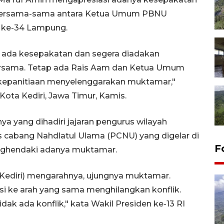
bersama-sama antara Ketua Umum PBNU
 ke-34 Lampung.
a ada kesepakatan dan segera diadakan
bersama. Tetap ada Rais Aam dan Ketua Umum
epanitiaan menyelenggarakan muktamar,"
 Kota Kediri, Jawa Timur, Kamis.
 yang dihadiri jajaran pengurus wilayah
 cabang Nahdlatul Ulama (PCNU) yang digelar di
F
enghendaki adanya muktamar.
o Kediri) mengarahnya, ujungnya muktamar.
si ke arah yang sama menghilangkan konflik.
k ada konflik," kata Wakil Presiden ke-13 RI