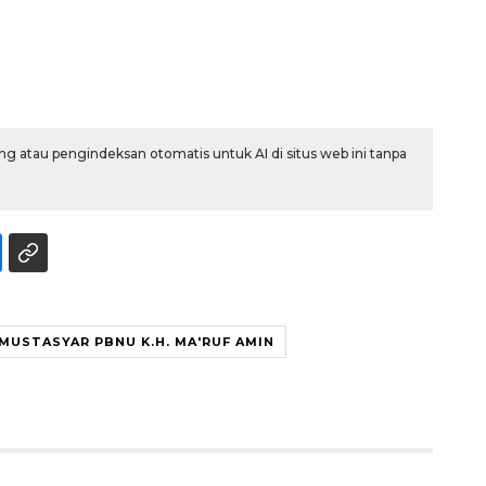
g atau pengindeksan otomatis untuk AI di situs web ini tanpa
Awas penipuan berbasis AI
2026-08-07 13:45:00
MUSTASYAR PBNU K.H. MA'RUF AMIN