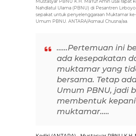
Mustasyar PBNU K.H. Ma'ruf Amin usai rapat kon
Nahdlatul Ulama (PBNU) di Pesantren Lirboyo, 
sepakat untuk penyelenggaraan Muktamar ke
Umum PBNU. ANTARA/Asmaul Chusna/aa.
......Pertemuan ini 
ada kesepakatan d
muktamar yang tida
bersama. Tetap ad
Umum PBNU, jadi 
membentuk kepani
muktamar.....
Kediri (ANTARA) - Mustasyar PBNU K.H.