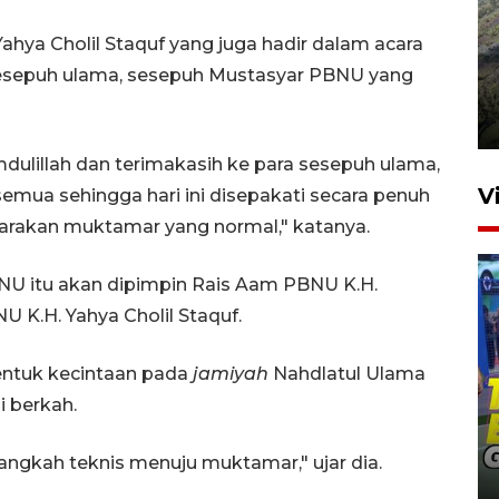
hya Cholil Staquf yang juga hadir dalam acara
Penyusutan debit air Sungai
sesepuh ulama, sesepuh Mustasyar PBNU yang
Batang Tembesi di Jambi
3 Agustus 2026 10:57
dulillah dan terimakasih ke para sesepuh ulama,
V
ua sehingga hari ini disepakati secara penuh
garakan muktamar yang normal," katanya.
U itu akan dipimpin Rais Aam PBNU K.H.
 K.H. Yahya Cholil Staquf.
bentuk kecintaan pada
jamiyah
Nahdlatul Ulama
 berkah.
Penguatan pendidikan melalui
pembaruan buku ajar nasional
 langkah teknis menuju muktamar," ujar dia.
15 jam lalu