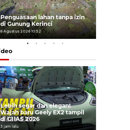
Penguasaan lahan tanpa izin
Sekolah
di Gunung Kerinci
perbaikan
6 Agustus 2026 10:52
5 Agustus 202
ideo
Lebih segar dan elegan!
Yayasan 
Wajah baru Geely EX2 tampil
keterliba
di GIIAS 2026
penyimpa
3 jam lalu
10 jam lalu