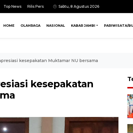
Top News
Rilis Pers
Sabtu, 8 Agustus 2026
HOME
OLAHRAGA
NASIONAL
KABAR JAMBI
PARIWISATA/B
 apresiasi kesepakatan Muktamar NU bersama
T
resiasi kesepakatan
ama