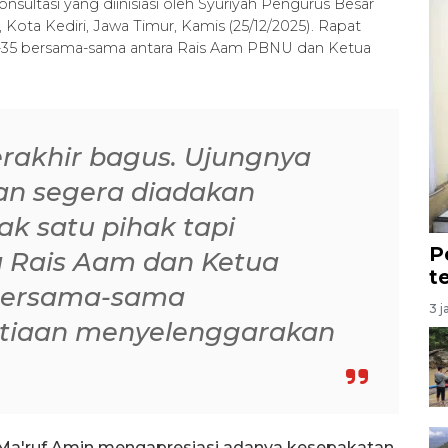
sultasi yang diinisiasi oleh Syuriyah Pengurus Besar
Kota Kediri, Jawa Timur, Kamis (25/12/2025). Rapat
-35 bersama-sama antara Rais Aam PBNU dan Ketua
berakhir bagus. Ujungnya
an segera diadakan
k satu pihak tapi
P
a Rais Aam dan Ketua
t
bersama-sama
3 j
tiaan menyelenggarakan
 Ma'ruf Amin mengapresiasi adanya kesepakatan