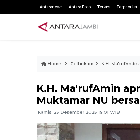
Antaranews
Antara Foto
Terkini
Terpopuler
Home
Polhukam
K.H. Ma'rufAmin
K.H. Ma'rufAmin ap
Muktamar NU bers
Kamis, 25 Desember 2025 19:01 WIB