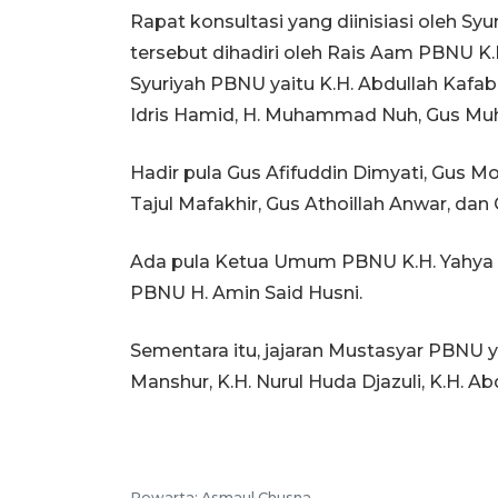
Rapat konsultasi yang diinisiasi oleh S
tersebut dihadiri oleh Rais Aam PBNU K.H
Syuriyah PBNU yaitu K.H. Abdullah Kafabih
Idris Hamid, H. Muhammad Nuh, Gus Muhi
Hadir pula Gus Afifuddin Dimyati, Gus Mo
Tajul Mafakhir, Gus Athoillah Anwar, dan 
Ada pula Ketua Umum PBNU K.H. Yahya Ch
PBNU H. Amin Said Husni.
Sementara itu, jajaran Mustasyar PBNU ya
Manshur, K.H. Nurul Huda Djazuli, K.H. 
Pewarta: Asmaul Chusna