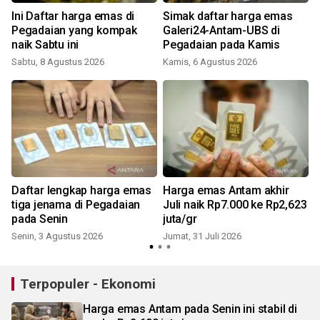
Ini Daftar harga emas di
Simak daftar harga emas
Pegadaian yang kompak
Galeri24-Antam-UBS di
naik Sabtu ini
Pegadaian pada Kamis
Sabtu, 8 Agustus 2026
Kamis, 6 Agustus 2026
K
Daftar lengkap harga emas
Harga emas Antam akhir
tiga jenama di Pegadaian
Juli naik Rp7.000 ke Rp2,623
pada Senin
juta/gr
Senin, 3 Agustus 2026
Jumat, 31 Juli 2026
S
Terpopuler - Ekonomi
Harga emas Antam pada Senin ini stabil di