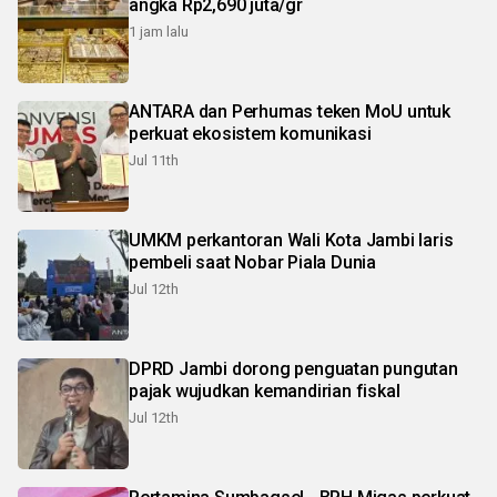
angka Rp2,690 juta/gr
1 jam lalu
ANTARA dan Perhumas teken MoU untuk
perkuat ekosistem komunikasi
Jul 11th
UMKM perkantoran Wali Kota Jambi laris
pembeli saat Nobar Piala Dunia
Jul 12th
DPRD Jambi dorong penguatan pungutan
pajak wujudkan kemandirian fiskal
Jul 12th