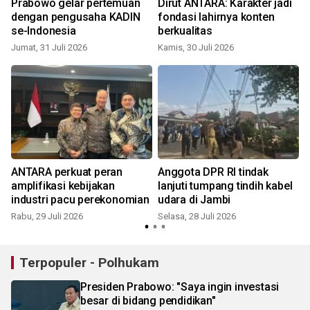
Prabowo gelar pertemuan
Dirut ANTARA: Karakter jadi
dengan pengusaha KADIN
fondasi lahirnya konten
s
se-Indonesia
berkualitas
Jumat, 31 Juli 2026
Kamis, 30 Juli 2026
J
ANTARA perkuat peran
Anggota DPR RI tindak
amplifikasi kebijakan
lanjuti tumpang tindih kabel
industri pacu perekonomian
udara di Jambi
Rabu, 29 Juli 2026
Selasa, 28 Juli 2026
S
Terpopuler - Polhukam
Presiden Prabowo: "Saya ingin investasi
besar di bidang pendidikan"