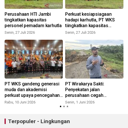
Perusahaan HTI Jambi
Perkuat kesiapsiagaan
tingkatkan kapasitas
hadapi karhutla, PT WKS
personel pemadam karhutla
tiingkatkan kapasitas
personel pemadam
Senin, 27 Juli 2026
Senin, 27 Juli 2026
PT WKS gandeng generasi
PT Wirakarya Sakti:
muda dan akademisi
Penyekatan jalan
perkuat upaya pencegahan
perusahaan cegah
dan deteksi dini karhutla
perluasan perambah di
Rabu, 10 Juni 2026
Senin, 1 Juni 2026
S
lahan konsesi
Terpopuler - Lingkungan