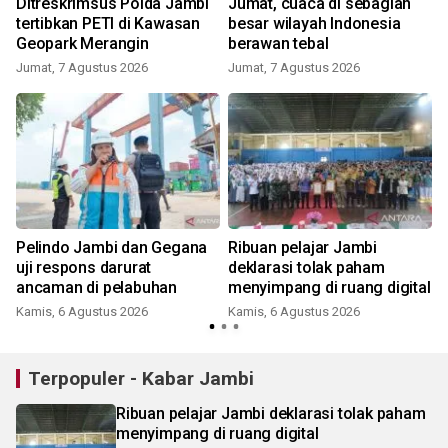
Ditreskrimsus Polda Jambi
Jumat, cuaca di sebagian
tertibkan PETI di Kawasan
besar wilayah Indonesia
Geopark Merangin
berawan tebal
Jumat, 7 Agustus 2026
Jumat, 7 Agustus 2026
Pelindo Jambi dan Gegana
Ribuan pelajar Jambi
n
uji respons darurat
deklarasi tolak paham
ancaman di pelabuhan
menyimpang di ruang digital
Kamis, 6 Agustus 2026
Kamis, 6 Agustus 2026
Terpopuler - Kabar Jambi
Ribuan pelajar Jambi deklarasi tolak paham
menyimpang di ruang digital