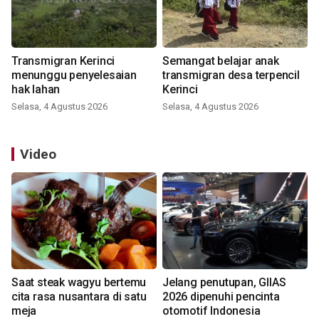
Transmigran Kerinci
Semangat belajar anak
menunggu penyelesaian
transmigran desa terpencil
hak lahan
Kerinci
Selasa, 4 Agustus 2026
Selasa, 4 Agustus 2026
Video
Saat steak wagyu bertemu
Jelang penutupan, GIIAS
cita rasa nusantara di satu
2026 dipenuhi pencinta
meja
otomotif Indonesia