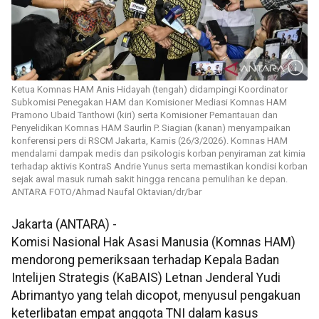
Ketua Komnas HAM Anis Hidayah (tengah) didampingi Koordinator
Subkomisi Penegakan HAM dan Komisioner Mediasi Komnas HAM
Pramono Ubaid Tanthowi (kiri) serta Komisioner Pemantauan dan
Penyelidikan Komnas HAM Saurlin P. Siagian (kanan) menyampaikan
konferensi pers di RSCM Jakarta, Kamis (26/3/2026). Komnas HAM
mendalami dampak medis dan psikologis korban penyiraman zat kimia
terhadap aktivis KontraS Andrie Yunus serta memastikan kondisi korban
sejak awal masuk rumah sakit hingga rencana pemulihan ke depan.
ANTARA FOTO/Ahmad Naufal Oktavian/dr/bar
Jakarta (ANTARA) -
Komisi Nasional Hak Asasi Manusia (Komnas HAM)
mendorong pemeriksaan terhadap Kepala Badan
Intelijen Strategis (KaBAIS) Letnan Jenderal Yudi
Abrimantyo yang telah dicopot, menyusul pengakuan
keterlibatan empat anggota TNI dalam kasus