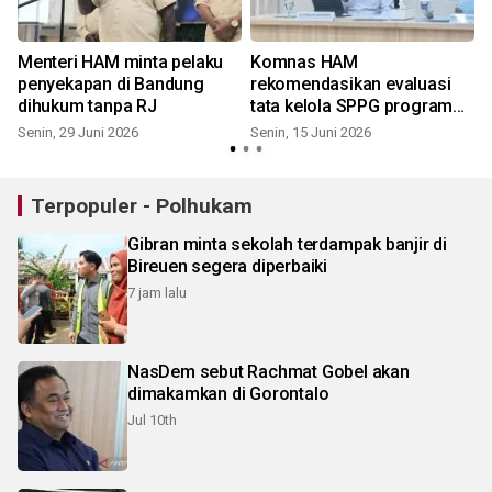
Menteri HAM minta pelaku
Komnas HAM
penyekapan di Bandung
rekomendasikan evaluasi
dihukum tanpa RJ
tata kelola SPPG program
MBG
Senin, 29 Juni 2026
Senin, 15 Juni 2026
Terpopuler - Polhukam
Gibran minta sekolah terdampak banjir di
Bireuen segera diperbaiki
7 jam lalu
NasDem sebut Rachmat Gobel akan
dimakamkan di Gorontalo
Jul 10th