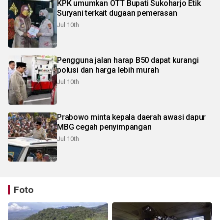
KPK umumkan OTT Bupati Sukoharjo Etik
Suryani terkait dugaan pemerasan
Jul 10th
Pengguna jalan harap B50 dapat kurangi
polusi dan harga lebih murah
Jul 10th
Prabowo minta kepala daerah awasi dapur
MBG cegah penyimpangan
Jul 10th
Foto