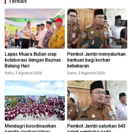
Terkait
n
Lapas Muara Bulian siap
Pemkot Jambi menyalurkan
kolaborasi dengan Baznas
bantuan bagi korban
Batang Hari
kebakaran
Rabu, 5 Agustus 2026
Senin, 3 Agustus 2026
S
Mendagri koordinasikan
Pemkot Jambi salurkan 643
pemda siapkan lokasi
paket sembako pada