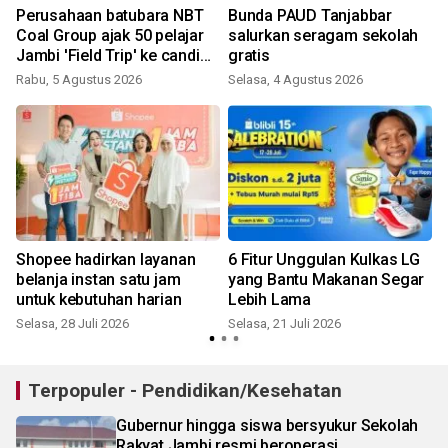
Perusahaan batubara NBT
Bunda PAUD Tanjabbar
Coal Group ajak 50 pelajar
salurkan seragam sekolah
Jambi 'Field Trip' ke candi
gratis
Muaro Jambi
Rabu, 5 Agustus 2026
Selasa, 4 Agustus 2026
K
Shopee hadirkan layanan
6 Fitur Unggulan Kulkas LG
belanja instan satu jam
yang Bantu Makanan Segar
untuk kebutuhan harian
Lebih Lama
Selasa, 28 Juli 2026
Selasa, 21 Juli 2026
K
Terpopuler - Pendidikan/Kesehatan
Gubernur hingga siswa bersyukur Sekolah
Rakyat Jambi resmi beroperasi