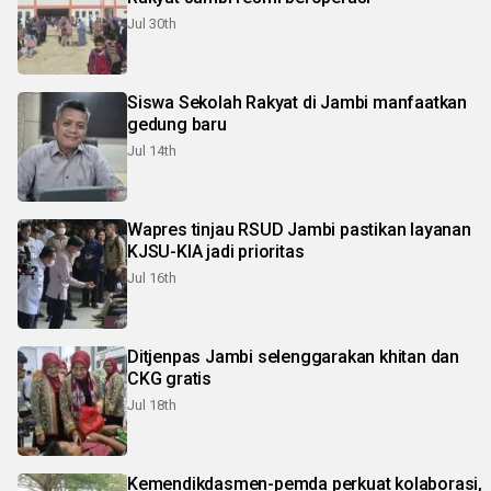
Jul 30th
Siswa Sekolah Rakyat di Jambi manfaatkan
gedung baru
Jul 14th
Wapres tinjau RSUD Jambi pastikan layanan
KJSU-KIA jadi prioritas
Jul 16th
Ditjenpas Jambi selenggarakan khitan dan
CKG gratis
Jul 18th
Kemendikdasmen-pemda perkuat kolaborasi,