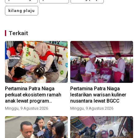
kilang plaju
Terkait
Pertamina Patra Niaga
Pertamina Patra Niaga
perkuat ekosistem ramah
lestarikan warisan kuliner
anak lewat program
nusantara lewat BGCC
'Tamasya'
Minggu, 9 Agustus 2026
Minggu, 9 Agustus 2026