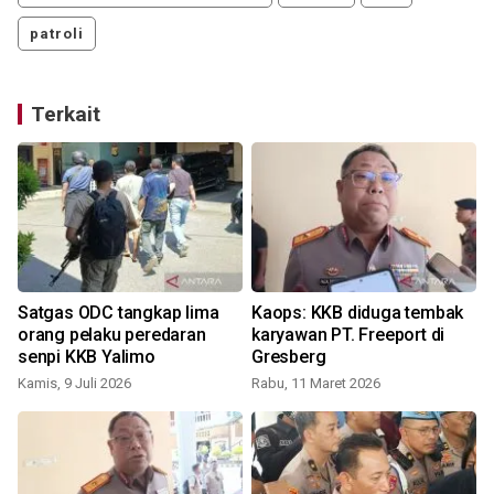
patroli
Terkait
Satgas ODC tangkap lima
Kaops: KKB diduga tembak
a
orang pelaku peredaran
karyawan PT. Freeport di
senpi KKB Yalimo
Gresberg
Kamis, 9 Juli 2026
Rabu, 11 Maret 2026
K