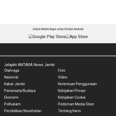
Unduh Mobile Apps untuk iOS dan Android
Jelajahi ANTARA News Jambi
Olahraga
Foto
Nasional
Video
Kabar Jambi
Ketentuan Penggunaan
Pariwisata/Budaya
Kebijakan Privasi
Ekonomi
Kebijakan Cookie
Polhukam
Pedoman Media Siber
Pendidikan/Kesehatan
Tentang Kami