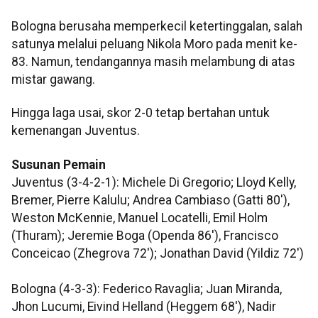
Bologna berusaha memperkecil ketertinggalan, salah
satunya melalui peluang Nikola Moro pada menit ke-
83. Namun, tendangannya masih melambung di atas
mistar gawang.
Hingga laga usai, skor 2-0 tetap bertahan untuk
kemenangan Juventus.
Susunan Pemain
Juventus (3-4-2-1): Michele Di Gregorio; Lloyd Kelly,
Bremer, Pierre Kalulu; Andrea Cambiaso (Gatti 80'),
Weston McKennie, Manuel Locatelli, Emil Holm
(Thuram); Jeremie Boga (Openda 86'), Francisco
Conceicao (Zhegrova 72'); Jonathan David (Yildiz 72')
Bologna (4-3-3): Federico Ravaglia; Juan Miranda,
Jhon Lucumi, Eivind Helland (Heggem 68'), Nadir