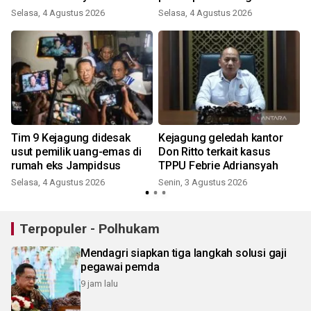
Selasa, 4 Agustus 2026
Selasa, 4 Agustus 2026
Tim 9 Kejagung didesak
Kejagung geledah kantor
usut pemilik uang-emas di
Don Ritto terkait kasus
rumah eks Jampidsus
TPPU Febrie Adriansyah
Selasa, 4 Agustus 2026
Senin, 3 Agustus 2026
S
Terpopuler - Polhukam
Mendagri siapkan tiga langkah solusi gaji
pegawai pemda
9 jam lalu