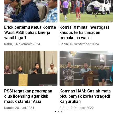
a
Erick bertemu Ketua Komite
Komisi X minta investigasi
Wasit PSSI bahas kinerja
khusus terkait insiden
wasit Liga 1
pemukulan wasit
Rabu, 6 November 2024
Senin, 16 September 2024
S
PSSI tegaskan penerapan
Komnas HAM: Gas air mata
club licensing agar klub
picu banyak korban tragedi
masuk standar Asia
Kanjuruhan
S
Kamis, 20 Juni 2024
Rabu, 12 Oktober 2022