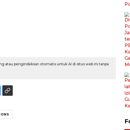
g atau pengindeksan otomatis untuk AI di situs web ini tanpa
IONS
F