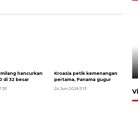
Semangat belajar anak
transmigran desa terpencil
Kerinci
4 Agustus 2026 11:37
emilang hancurkan
Kroasia petik kemenangan
0 di 32 besar
pertama, Panama gugur
7:35
24 Juni 2026 11:13
V