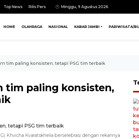
Top News
Rilis Pers
Minggu, 9 Agustus 2026
HOME
OLAHRAGA
NASIONAL
KABAR JAMBI
PARIWISATA/B
rn tim paling konsisten, tetapi PSG tim terbaik
T
n tim paling konsisten,
aik
PSG) Khvicha Kvaratskhelia berselebrasi dengan rekannya