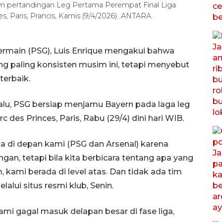
m pertandingan Leg Pertama Perempat Final Liga
, Paris, Prancis, Kamis (9/4/2026). ANTARA
Germain (PSG), Luis Enrique mengakui bahwa
g paling konsisten musim ini, tetapi menyebut
terbaik.
lu, PSG bersiap menjamu Bayern pada laga leg
des Princes, Paris, Rabu (29/4) dini hari WIB.
ada di depan kami (PSG dan Arsenal) karena
an, tetapi bila kita berbicara tentang apa yang
 kami berada di level atas. Dan tidak ada tim
lalui situs resmi klub, Senin.
ami gagal masuk delapan besar di fase liga,