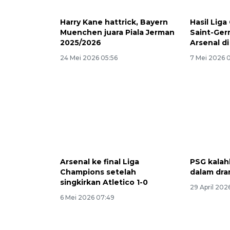
Harry Kane hattrick, Bayern
Hasil Liga
Muenchen juara Piala Jerman
Saint-Ger
2025/2026
Arsenal di
24 Mei 2026 05:56
7 Mei 2026 
Arsenal ke final Liga
PSG kala
Champions setelah
dalam dra
singkirkan Atletico 1-0
29 April 202
6 Mei 2026 07:49