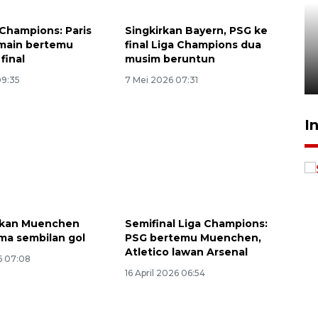
Yayasan sekolah bantah
 Champions: Paris
Singkirkan Bayern, PSG ke
keterlibatan guru dalam
main bertemu
final Liga Champions dua
penyimpanan senjata
 final
musim beruntun
8 Agustus 2026 02:48
09:35
7 Mei 2026 07:31
I
hkan Muenchen
Semifinal Liga Champions:
ma sembilan gol
PSG bertemu Muenchen,
Atletico lawan Arsenal
6 07:08
16 April 2026 06:54