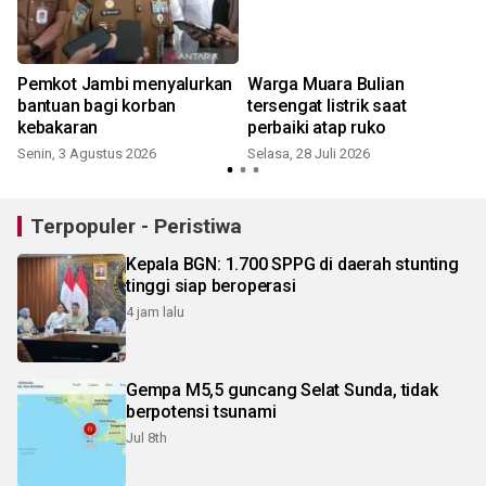
Pemkot Jambi menyalurkan
Warga Muara Bulian
bantuan bagi korban
tersengat listrik saat
kebakaran
perbaiki atap ruko
Senin, 3 Agustus 2026
Selasa, 28 Juli 2026
S
Terpopuler - Peristiwa
Kepala BGN: 1.700 SPPG di daerah stunting
tinggi siap beroperasi
4 jam lalu
Gempa M5,5 guncang Selat Sunda, tidak
berpotensi tsunami
Jul 8th