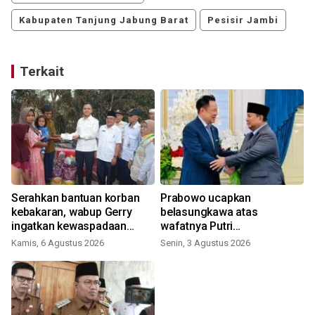
Kabupaten Tanjung Jabung Barat
Pesisir Jambi
Terkait
Serahkan bantuan korban
Prabowo ucapkan
kebakaran, wabup Gerry
belasungkawa atas
ingatkan kewaspadaan
wafatnya Putri
musim kemarau
Bajrakitiyabha
Kamis, 6 Agustus 2026
Senin, 3 Agustus 2026
K