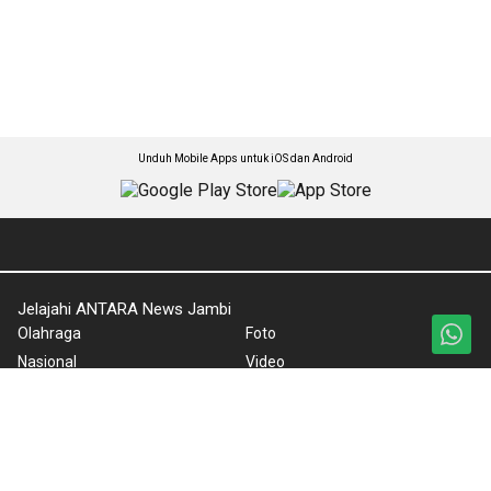
Unduh Mobile Apps untuk iOS dan Android
Jelajahi ANTARA News Jambi
Olahraga
Foto
Nasional
Video
Kabar Jambi
Ketentuan Penggunaan
Pariwisata/Budaya
Kebijakan Privasi
Ekonomi
Kebijakan Cookie
Polhukam
Pedoman Media Siber