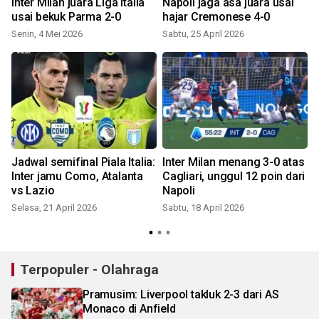
Inter Milan juara Liga Italia
Napoli jaga asa juara usai
n
usai bekuk Parma 2-0
hajar Cremonese 4-0
Senin, 4 Mei 2026
Sabtu, 25 April 2026
J
Jadwal semifinal Piala Italia:
Inter Milan menang 3-0 atas
Inter jamu Como, Atalanta
Cagliari, unggul 12 poin dari
vs Lazio
Napoli
Selasa, 21 April 2026
Sabtu, 18 April 2026
S
Terpopuler - Olahraga
Pramusim: Liverpool takluk 2-3 dari AS
Monaco di Anfield