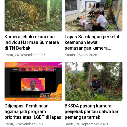
8
Kamera jebak rekam dua
Lapas Sarolangun perketat
m
individu Harimau Sumatera
keamanan lewat
di TN Berbak
pemasangan kamera
J
pengawas
Rabu, 24 Desember 2025
Kamis, 25 Juni 2026
Ditjenpas: Pembinaan
BKSDA pasang kamera
agama jadi program
penjebak pantau satwa liar
prioritas atasi LGBT di lapas
pemangsa ternak
K
Rabu, 3 November 2021
Sabtu, 26 September 2020