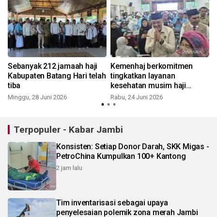
Sebanyak 212 jamaah haji
Kemenhaj berkomitmen
Kabupaten Batang Hari telah
tingkatkan layanan
tiba
kesehatan musim haji
mendatang
Minggu, 28 Juni 2026
Rabu, 24 Juni 2026
S
Terpopuler - Kabar Jambi
Konsisten: Setiap Donor Darah, SKK Migas -
PetroChina Kumpulkan 100+ Kantong
2 jam lalu
Tim inventarisasi sebagai upaya
penyelesaian polemik zona merah Jambi