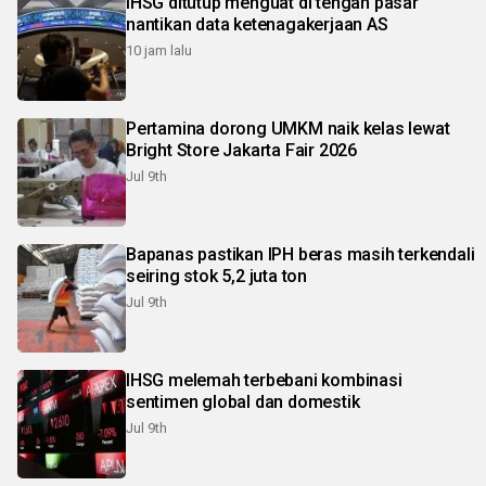
IHSG ditutup menguat di tengah pasar
nantikan data ketenagakerjaan AS
10 jam lalu
Pertamina dorong UMKM naik kelas lewat
Bright Store Jakarta Fair 2026
Jul 9th
Bapanas pastikan IPH beras masih terkendali
seiring stok 5,2 juta ton
Jul 9th
IHSG melemah terbebani kombinasi
sentimen global dan domestik
Jul 9th