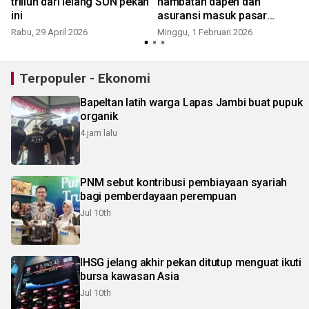
triliun dari lelang SUN pekan
hambatan dapen dan
ini
asuransi masuk pasar
saham
Rabu, 29 April 2026
Minggu, 1 Februari 2026
Terpopuler - Ekonomi
Bapeltan latih warga Lapas Jambi buat pupuk
organik
4 jam lalu
PNM sebut kontribusi pembiayaan syariah
bagi pemberdayaan perempuan
Jul 10th
IHSG jelang akhir pekan ditutup menguat ikuti
bursa kawasan Asia
Jul 10th