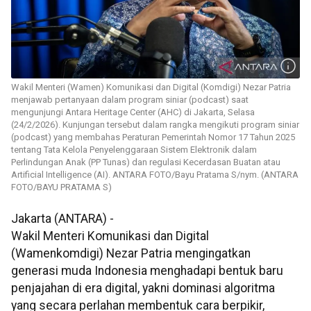
Wakil Menteri (Wamen) Komunikasi dan Digital (Komdigi) Nezar Patria
menjawab pertanyaan dalam program siniar (podcast) saat
mengunjungi Antara Heritage Center (AHC) di Jakarta, Selasa
(24/2/2026). Kunjungan tersebut dalam rangka mengikuti program siniar
(podcast) yang membahas Peraturan Pemerintah Nomor 17 Tahun 2025
tentang Tata Kelola Penyelenggaraan Sistem Elektronik dalam
Perlindungan Anak (PP Tunas) dan regulasi Kecerdasan Buatan atau
Artificial Intelligence (AI). ANTARA FOTO/Bayu Pratama S/nym. (ANTARA
FOTO/BAYU PRATAMA S)
Jakarta (ANTARA) -
Wakil Menteri Komunikasi dan Digital
(Wamenkomdigi) Nezar Patria mengingatkan
generasi muda Indonesia menghadapi bentuk baru
penjajahan di era digital, yakni dominasi algoritma
yang secara perlahan membentuk cara berpikir,