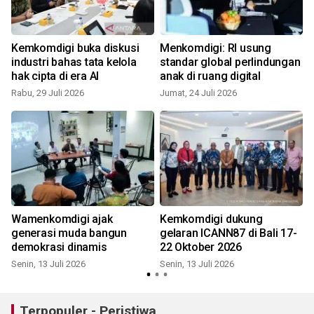
Kemkomdigi buka diskusi
Menkomdigi: RI usung
industri bahas tata kelola
standar global perlindungan
hak cipta di era AI
anak di ruang digital
Rabu, 29 Juli 2026
Jumat, 24 Juli 2026
K
Wamenkomdigi ajak
Kemkomdigi dukung
generasi muda bangun
gelaran ICANN87 di Bali 17-
demokrasi dinamis
22 Oktober 2026
Senin, 13 Juli 2026
Senin, 13 Juli 2026
S
Terpopuler - Peristiwa