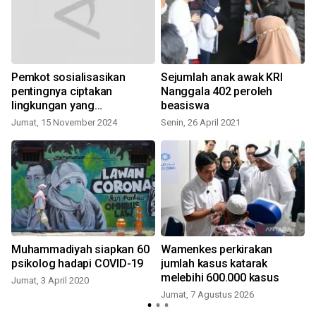
Pemkot sosialisasikan
Sejumlah anak awak KRI
pentingnya ciptakan
Nanggala 402 peroleh
lingkungan yang
beasiswa
mendukung hak perempuan
Jumat, 15 November 2024
Senin, 26 April 2021
dan anak
s
Muhammadiyah siapkan 60
Wamenkes perkirakan
psikolog hadapi COVID-19
jumlah kasus katarak
melebihi 600.000 kasus
Jumat, 3 April 2020
Jumat, 7 Agustus 2026
J