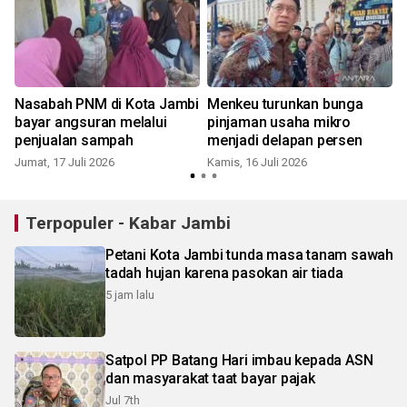
n
Nasabah PNM di Kota Jambi
Menkeu turunkan bunga
bayar angsuran melalui
pinjaman usaha mikro
penjualan sampah
menjadi delapan persen
Jumat, 17 Juli 2026
Kamis, 16 Juli 2026
S
Terpopuler - Kabar Jambi
Petani Kota Jambi tunda masa tanam sawah
tadah hujan karena pasokan air tiada
5 jam lalu
Satpol PP Batang Hari imbau kepada ASN
dan masyarakat taat bayar pajak
Jul 7th