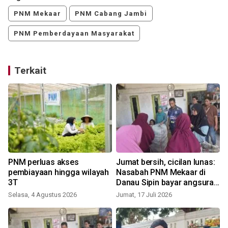
PNM Mekaar
PNM Cabang Jambi
PNM Pemberdayaan Masyarakat
Terkait
PNM perluas akses
Jumat bersih, cicilan lunas:
pembiayaan hingga wilayah
Nasabah PNM Mekaar di
3T
Danau Sipin bayar angsuran
pakai sampah
Selasa, 4 Agustus 2026
Jumat, 17 Juli 2026
J