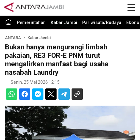
Pemerintahan
Kabar Jambi
Pariwisata/Budaya
Ekono
ANTARA
Kabar Jambi
Bukan hanya mengurangi limbah
pakaian, RE3 FOR-E PNM turut
mengalirkan manfaat bagi usaha
nasabah Laundry
Senin, 25 Mei 2026 12:15