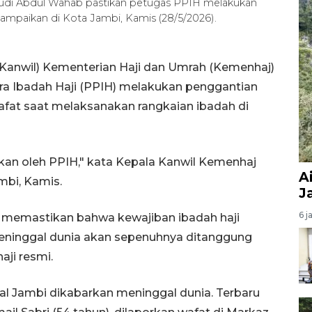
udi Abdul Wahab pastikan petugas PPIH melakukan
isampaikan di Kota Jambi, Kamis (28/5/2026).
(Kanwil) Kementerian Haji dan Umrah (Kemenhaj)
a Ibadah Haji (PPIH) melakukan penggantian
wafat saat melaksanakan rangkaian ibadah di
lkan oleh PPIH," kata Kepala Kanwil Kemenhaj
A
mbi, Kamis.
J
6 j
 memastikan bahwa kewajiban ibadah haji
eninggal dunia akan sepenuhnya ditanggung
aji resmi.
 asal Jambi dikabarkan meninggal dunia. Terbaru