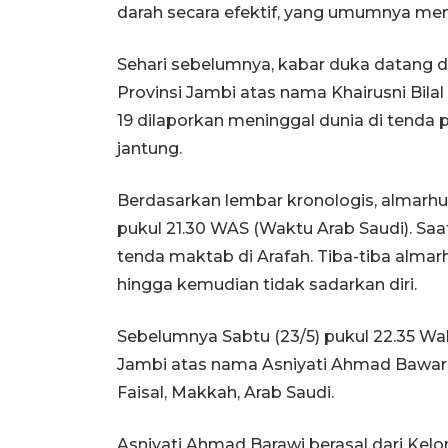
darah secara efektif, yang umumnya me
Sehari sebelumnya, kabar duka datang dar
Provinsi Jambi atas nama Khairusni Bil
19 dilaporkan meninggal dunia di tenda
jantung.
Berdasarkan lembar kronologis, almarhu
pukul 21.30 WAS (Waktu Arab Saudi). Sa
tenda maktab di Arafah. Tiba-tiba alm
hingga kemudian tidak sadarkan diri.
Sebelumnya Sabtu (23/5) pukul 22.35 Wa
Jambi atas nama Asniyati Ahmad Bawari 
Faisal, Makkah, Arab Saudi.
Asniyati Ahmad Barawi berasal dari Kel