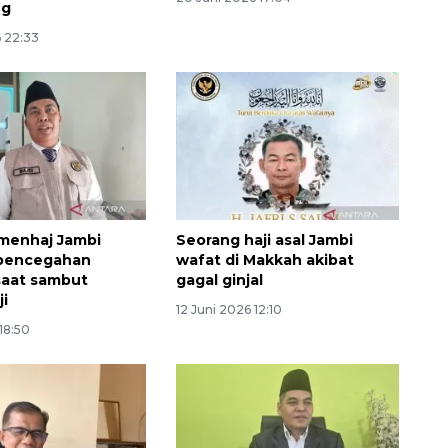
ng
6 22:33
menhaj Jambi
Seorang haji asal Jambi
 pencegahan
wafat di Makkah akibat
saat sambut
gagal ginjal
ji
12 Juni 2026 12:10
 18:50