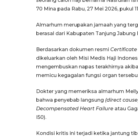
seorang calon haji bernama Nasrullah Ism
70 Mina pada Rabu, 27 Mei 2026, pukul 1
Almarhum merupakan jamaah yang terg
berasal dari Kabupaten Tanjung Jabung 
Berdasarkan dokumen resmi
Certificate
dikeluarkan oleh Misi Medis Haji Indones
mengembuskan napas terakhirnya akibat
memicu kegagalan fungsi organ tersebu
Dokter yang memeriksa almarhum Melly
bahwa penyebab langsung
(direct cause
Decompensated Heart Failure
atau Gag
I50).
Kondisi kritis ini terjadi ketika jantu