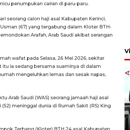
micu penumpukan cairan di paru-paru.
Semangat belajar anak
transmigran desa terpencil
i seorang calon haji asal Kabupaten Kerinci,
Kerinci
al Usman (67) yang tergabung dalam Kloter BTH-
4 Agustus 2026 11:37
 pemondokan Arafah, Arab Saudi akibat serangan
V
mah wafat pada Selasa, 26 Mei 2026, sekitar
at itu ia sedang bersama suaminya di dalam
arhumah mengeluhkan lemas dan sesak napas,
ktu Arab Saudi (WAS) seorang jamaah haji asal
Setengah abad, Bahlil Rilis
(52) meninggal dunia di Rumah Sakit (RS) King
buku "10 Karya Nyata untuk
Negeri"
7 Agustus 2026 22:59
ompok Terbang (Kloter) BTH 24 asal Kabupaten