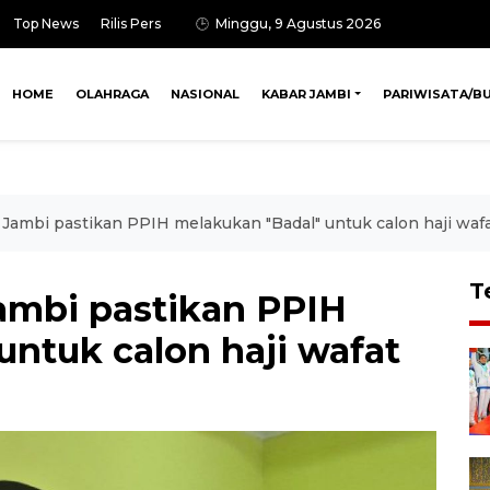
Top News
Rilis Pers
Minggu, 9 Agustus 2026
HOME
OLAHRAGA
NASIONAL
KABAR JAMBI
PARIWISATA/B
Jambi pastikan PPIH melakukan "Badal" untuk calon haji waf
T
ambi pastikan PPIH
untuk calon haji wafat