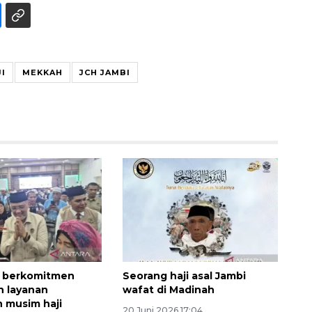
I
MEKKAH
JCH JAMBI
SPHP jaga harga beras
2026-08-08 06:00:00
 berkomitmen
Seorang haji asal Jambi
n layanan
wafat di Madinah
 musim haji
20 Juni 2026 17:04