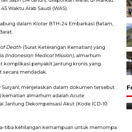
ail Sabri (54 tahun), dilaporkan wafat di Markaz
1.45 Waktu Arab Saudi (WAS).
abung dalam Kloter BTH-24 Embarkasi Batam,
Barat.
 of Death
(Surat Keterangan Kematian) yang
ia
(Indonesian Medical Mission)
, almarhum
 komplikasi penyakit jantung kronis yang
t secara mendadak.
F
 Suryani, menjelaskan dalam dokumen tersebut
)
kematian almarhum adalah
Acute
al Jantung Dekompensasi Akut (Kode ICD-10:
ng tiba-tiba kehilangan kemampuan untuk memompa