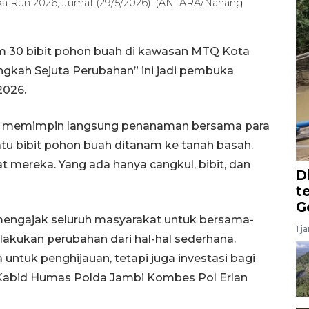
a Run 2026, Jumat (29/5/2026). (ANTARA/Nanang
 30 bibit pohon buah di kawasan MTQ Kota
ngkah Sejuta Perubahan” ini jadi pembuka
2026.
egar memimpin langsung penanaman bersama para
atu bibit pohon buah ditanam ke tanah basah.
mereka. Yang ada hanya cangkul, bibit, dan
D
t
G
n mengajak seluruh masyarakat untuk bersama-
1 j
akukan perubahan dari hal-hal sederhana.
untuk penghijauan, tetapi juga investasi bagi
 Kabid Humas Polda Jambi Kombes Pol Erlan