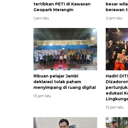
tertibkan PETI di Kawasan
besar wil
Geopark Merangin
berawan t
1 jam lalu
2 jam lalu
Ribuan pelajar Jambi
Hadiri DIT
deklarasi tolak paham
Dizadoron
menyimpang di ruang digital
pertunjuk
edukasi 
13 jam lalu
Lingkung
13 jam lalu