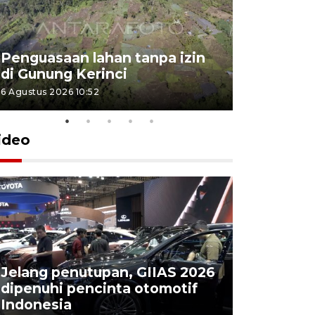
Penguasaan lahan tanpa izin
Sekolah
di Gunung Kerinci
perbaikan
6 Agustus 2026 10:52
5 Agustus 202
ideo
Jelang penutupan, GIIAS 2026
Menang d
dipenuhi pencinta otomotif
Persebaya
Indonesia
Presiden