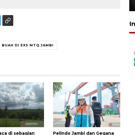
15 jam lalu
I
BUAH DI EXS MTQ JAMBI
aca di sebagian
Pelindo Jambi dan Gegana