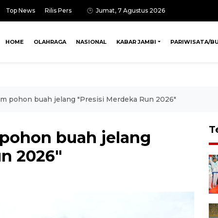
Top News
Rilis Pers
Jumat, 7 Agustus 2026
HOME
OLAHRAGA
NASIONAL
KABAR JAMBI
PARIWISATA/B
am pohon buah jelang "Presisi Merdeka Run 2026"
T
pohon buah jelang
un 2026"