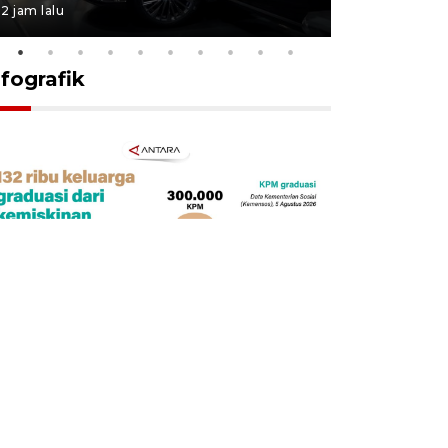
2 jam lalu
11 jam lalu
nfografik