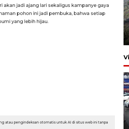
i akan jadi ajang lari sekaligus kampanye gaya
anaman pohon ini jadi pembuka, bahwa setiap
bumi yang lebih hijau.
Penyusutan debit air Sungai
Batang Tembesi di Jambi
3 Agustus 2026 10:57
V
407 Mal di Indonesia hadirkan
program diskon Agustus
g atau pengindeksan otomatis untuk AI di situs web ini tanpa
hingga 80 persen