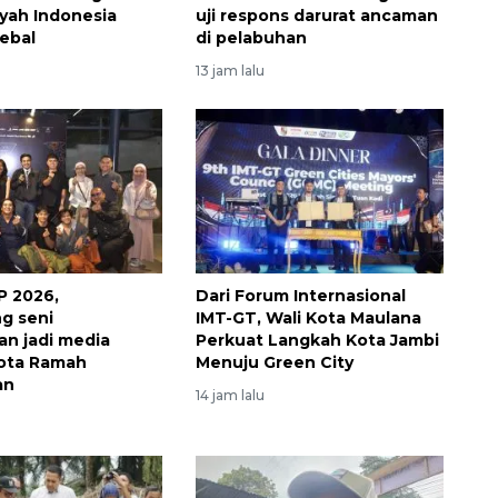
ayah Indonesia
uji respons darurat ancaman
ebal
di pelabuhan
13 jam lalu
Vaksin HPV untuk siswa laki-
P 2026,
Dari Forum Internasional
laki
g seni
IMT-GT, Wali Kota Maulana
2026-08-06 06:30:00
an jadi media
Perkuat Langkah Kota Jambi
Kota Ramah
Menuju Green City
an
14 jam lalu