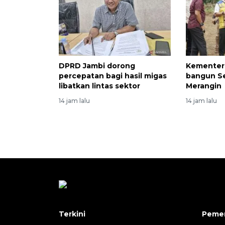
DPRD Jambi dorong
Kementeri
percepatan bagi hasil migas
bangun Se
libatkan lintas sektor
Merangin
14 jam lalu
14 jam lalu
Terkini
Pemer