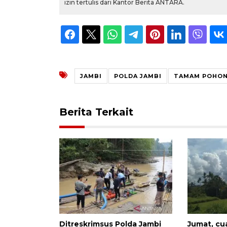
izin tertulis dari Kantor Berita ANTARA.
JAMBI
POLDA JAMBI
TAMAM POHON 
Berita Terkait
Ditreskrimsus Polda Jambi
Jumat, cu